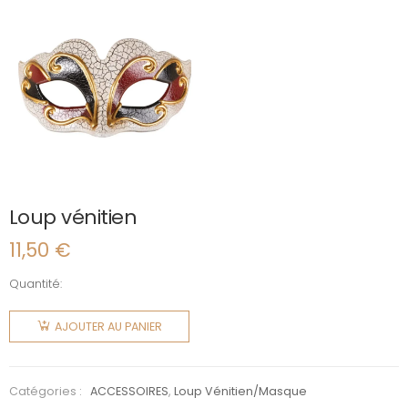
Loup vénitien
11,50
€
Quantité:
quantité
de Loup
AJOUTER AU PANIER
vénitien
Catégories :
ACCESSOIRES
,
Loup Vénitien/Masque