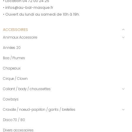
• Location 04 72 00 24 25
• infos@au-bal-masque.fr
• Ouvert du lundi au samedi de 10h à 19h.
ACCESSOIRES
Animaux Accessoire
Années 20
Boa / Plumes
Chapeaux
Cirque / Clown
Collant / body / chaussettes
Cowboys
Cravate / noeud-papillon / gants / bretelles
Disco 70 / 80
Divers accessoires