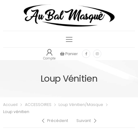
Panier
Compte
Loup Vénitien
Accueil
ACCESSOIRES
Loup Vénitien/Masque
Loup vénitien
Précédent
Suivant