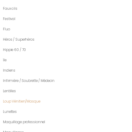
Faux cils
Festival
Fluo
Héros / Superhéros
Hippie 60 / 70
île
Indiens
Infirmière / Soubrette / Médecin
Lentilles
Loup Vénitien/Masque
Lunettes
Maquillage professionnel