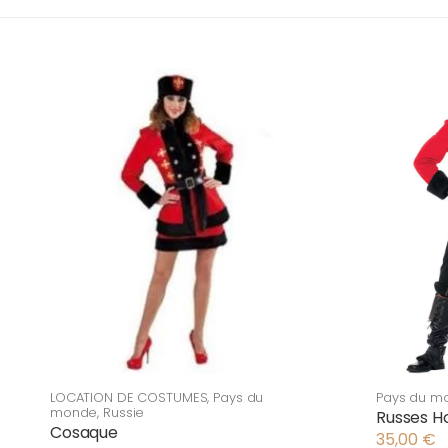
LOCATION DE COSTUMES
,
Pays du
Pays du m
monde
,
Russie
Russes H
Cosaque
35,00
€