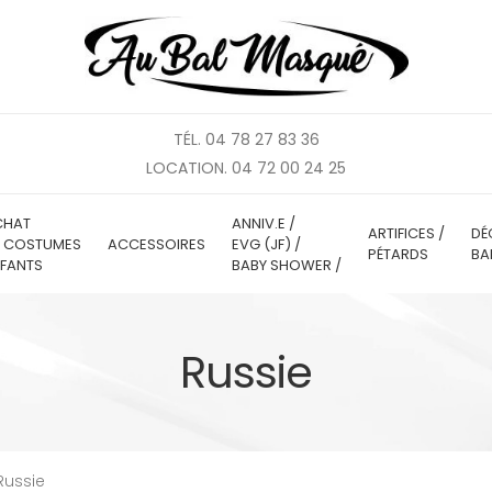
TÉL. 04 78 27 83 36
LOCATION. 04 72 00 24 25
CHAT
ANNIV.E /
ARTIFICES /
DÉ
E COSTUMES
ACCESSOIRES
EVG (JF) /
PÉTARDS
BA
FANTS
BABY SHOWER /
Russie
Russie