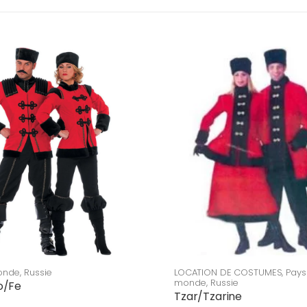
onde
,
Russie
LOCATION DE COSTUMES
,
Pays
monde
,
Russie
o/Fe
Tzar/Tzarine