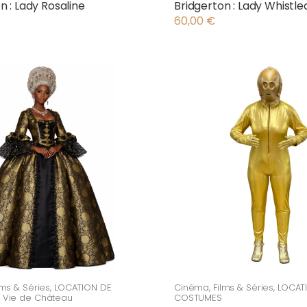
n : Lady Rosaline
Bridgerton : Lady Whistl
60,00
€
lms & Séries
,
LOCATION DE
Cinéma
,
Films & Séries
,
LOCAT
,
Vie de Château
COSTUMES