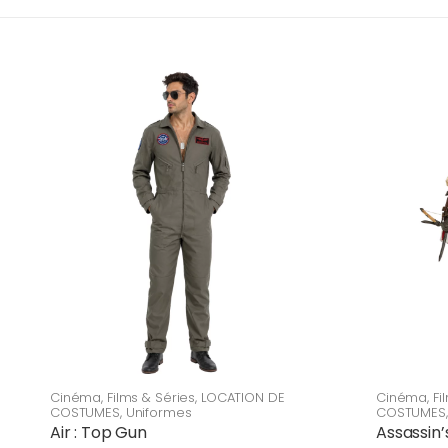
Cinéma
,
Films & Séries
,
LOCATION DE
Cinéma
,
Fi
COSTUMES
,
Uniformes
COSTUMES
Air : Top Gun
Assassin’