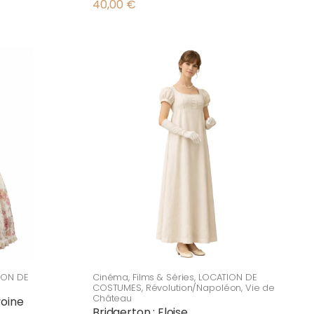
40,00
€
ION DE
Cinéma
,
Films & Séries
,
LOCATION DE
COSTUMES
,
Révolution/Napoléon
,
Vie de
Château
voine
Bridgerton : Eloise