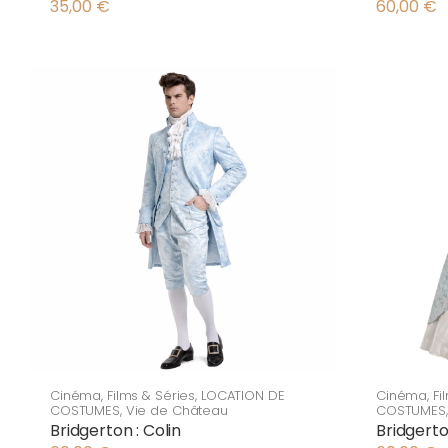
35,00
€
60,00
€
Cinéma
,
Films & Séries
,
LOCATION DE
Cinéma
,
Fi
COSTUMES
,
Vie de Château
COSTUMES
Bridgerton : Colin
Bridgert