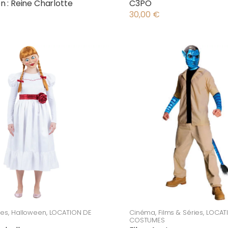
n : Reine Charlotte
C3PO
30,00
€
ies
,
Halloween
,
LOCATION DE
Cinéma
,
Films & Séries
,
LOCAT
COSTUMES