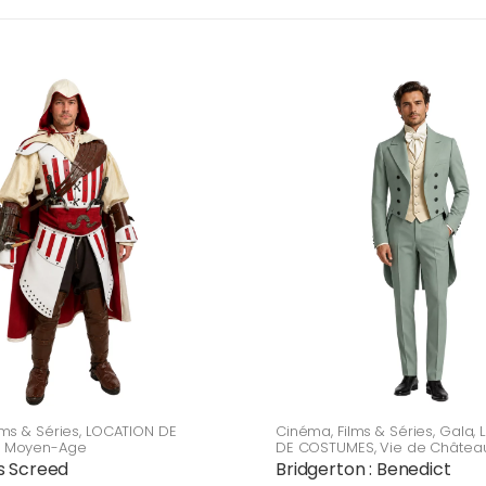
lms & Séries
,
LOCATION DE
Cinéma
,
Films & Séries
,
Gala
,
,
Moyen-Age
DE COSTUMES
,
Vie de Châtea
s Screed
Bridgerton : Benedict