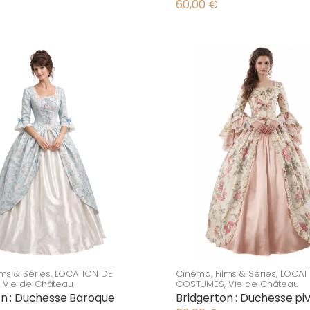
60,00
€
lms & Séries
,
LOCATION DE
Cinéma
,
Films & Séries
,
LOCAT
,
Vie de Château
COSTUMES
,
Vie de Château
on : Duchesse Baroque
Bridgerton : Duchesse pi