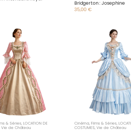
Bridgerton : Josephine
35,00
€
lms & Séries
,
LOCATION DE
Cinéma
,
Films & Séries
,
LOCAT
,
Vie de Château
COSTUMES
,
Vie de Château