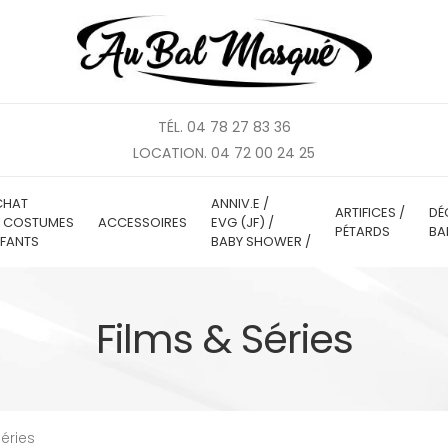
TÉL. 04 78 27 83 36
LOCATION. 04 72 00 24 25
CHAT
ANNIV.E /
ARTIFICES /
DÉ
E COSTUMES
ACCESSOIRES
EVG (JF) /
PÉTARDS
BA
FANTS
BABY SHOWER /
Films & Séries
Séries