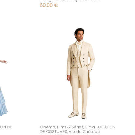
60,00
€
ION DE
Cinéma
,
Films & Séries
,
Gala
,
LOCATION
DE COSTUMES
,
Vie de Château