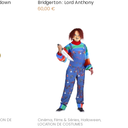
edown
Bridgerton : Lord Anthony
60,00
€
ION DE
Cinéma
,
Films & Séries
,
Halloween
,
LOCATION DE COSTUMES