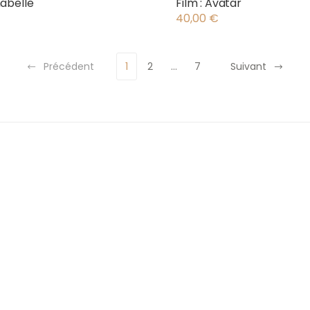
nabelle
Film : Avatar
40,00
€
Précédent
1
2
…
7
Suivant