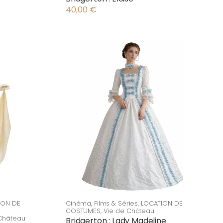
40,00
€
ION DE
Cinéma
,
Films & Séries
,
LOCATION DE
COSTUMES
,
Vie de Château
Château
Bridgerton : Lady Madeline