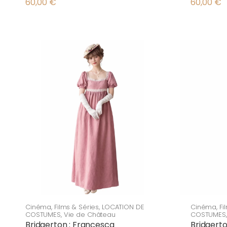
60,00
€
60,00
€
Cinéma
,
Films & Séries
,
LOCATION DE
Cinéma
,
Fi
COSTUMES
,
Vie de Château
COSTUMES
Bridgerton : Francesca
Bridgerto