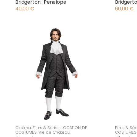
Bridgerton : Penelope
Bridgerto
40,00
€
60,00
€
Cinéma
,
Films & Séries
,
LOCATION DE
Films & Sér
COSTUMES
,
Vie de Château
COSTUMES