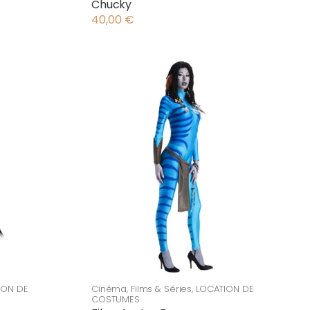
Chucky
40,00
€
ION DE
Cinéma
,
Films & Séries
,
LOCATION DE
COSTUMES