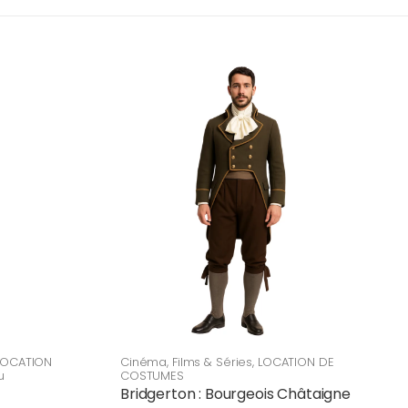
LOCATION
Cinéma
,
Films & Séries
,
LOCATION DE
u
COSTUMES
Bridgerton : Bourgeois Châtaigne