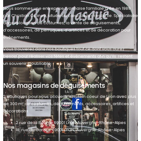
Nous sommes une entreprise Lyonnaise familiale crée en 1989
par Christian Colinelli, située au cœur de la presqu’ile. Spécialisée
dans la location de costumes, la vente de déguisements,
d’accessoires, de perruques, d’artifices et de décoration pour
évènements.
Vous trouverez dans nos boutiques tout ce dont vous aurez
besoin pour réaliser vos fêtes et évènements afin qu’ils restent
un souvenir inoubliable.
Nos magasins de déguisements
2 boutiques pour vous accueillir en plein coeur de Lyon avec plus
de 300 m² de costumes, déguisements, accessoires, artifices et
décorations.
2 rue de la Bourse 69001 LYON Auvergne-Rhône-Alpes
18, rue du Garet – 69001 LYON, Auvergne-Rhône-Alpes