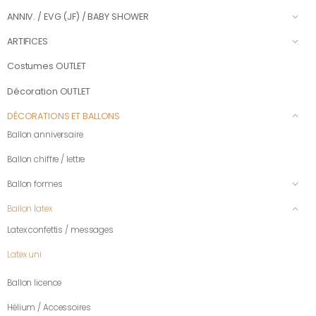
ANNIV. / EVG (JF) / BABY SHOWER
ARTIFICES
Costumes OUTLET
Décoration OUTLET
DÉCORATIONS ET BALLONS
Ballon anniversaire
Ballon chiffre / lettre
Ballon formes
Ballon latex
Latex confettis / messages
Latex uni
Ballon licence
Hélium / Accessoires