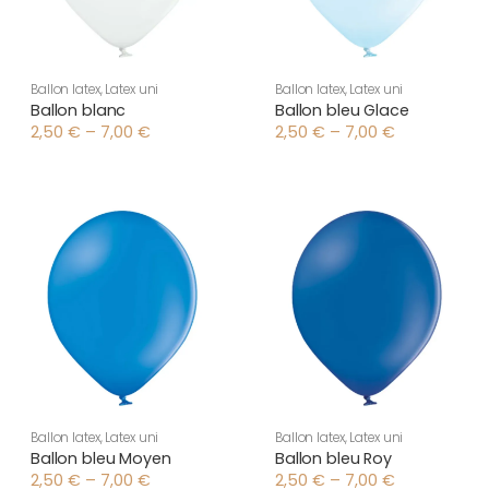
Ballon latex
,
Latex uni
Ballon latex
,
Latex uni
Ballon blanc
Ballon bleu Glace
2,50
€
–
7,00
€
2,50
€
–
7,00
€
Plage
Plage
de
de
prix :
prix :
2,50 €
2,50 €
à
à
7,00 €
7,00 €
Ballon latex
,
Latex uni
Ballon latex
,
Latex uni
Ballon bleu Moyen
Ballon bleu Roy
2,50
€
–
7,00
€
2,50
€
–
7,00
€
Plage
Plage