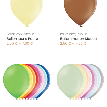
Ballon latex
,
Latex uni
Ballon latex
,
Latex uni
Ballon jaune Pastel
Ballon marron Mocca
2,50
€
–
7,00
€
2,50
€
–
7,00
€
Plage
Plage
de
de
prix :
prix :
2,50 €
2,50 €
à
à
7,00 €
7,00 €