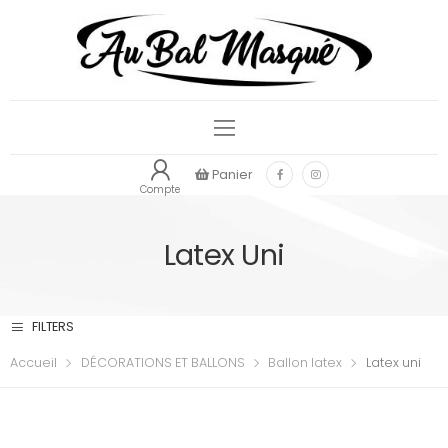
Panier
Compte
Latex Uni
FILTERS
Accueil
DÉCORATIONS ET BALLONS
Ballon latex
Latex uni