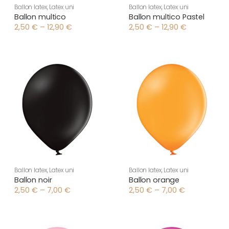
Ballon latex
,
Latex uni
Ballon latex
,
Latex uni
Ballon multico
Ballon multico Pastel
2,50
€
–
12,90
€
2,50
€
–
12,90
€
Plage
Plage
de
de
prix :
prix :
2,50 €
2,50 €
à
à
12,90 €
12,90 €
Ballon latex
,
Latex uni
Ballon latex
,
Latex uni
Ballon noir
Ballon orange
2,50
€
–
7,00
€
2,50
€
–
7,00
€
Plage
Plage
de
de
prix :
prix :
2,50 €
2,50 €
à
à