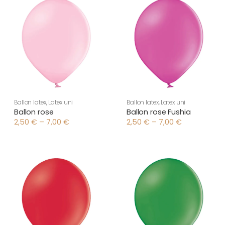
7,00 €
7,00 €
Ballon latex
,
Latex uni
Ballon latex
,
Latex uni
Ballon rose
Ballon rose Fushia
2,50
€
–
7,00
€
2,50
€
–
7,00
€
Plage
Plage
de
de
prix :
prix :
2,50 €
2,50 €
à
à
7,00 €
7,00 €