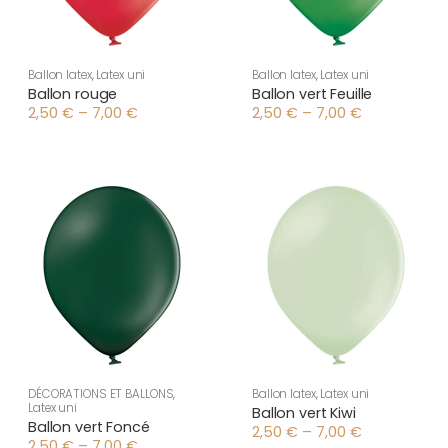
Ballon latex
,
Latex uni
Ballon latex
,
Latex uni
Ballon rouge
Ballon vert Feuille
2,50
€
–
7,00
€
2,50
€
–
7,00
€
Plage
Plage
de
de
prix :
prix :
2,50 €
2,50 €
à
à
7,00 €
7,00 €
DÉCORATIONS ET BALLONS
,
Ballon latex
,
Latex uni
Latex uni
Ballon vert Kiwi
Ballon vert Foncé
2,50
€
–
7,00
€
Plage
2,50
€
–
7,00
€