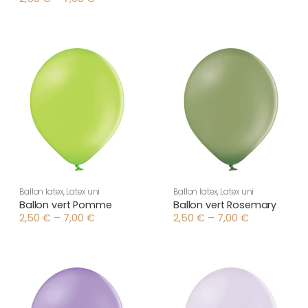
Plage
de
de
prix :
prix :
2,50 €
2,50 €
à
à
7,00 €
7,00 €
Ballon latex
,
Latex uni
Ballon latex
,
Latex uni
Ballon vert Pomme
Ballon vert Rosemary
2,50
€
–
7,00
€
2,50
€
–
7,00
€
Plage
Plage
de
de
prix :
prix :
2,50 €
2,50 €
à
à
7,00 €
7,00 €