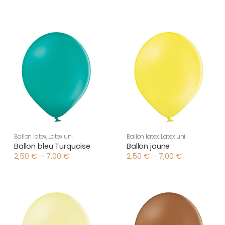
de
de
prix :
prix :
2,50 €
2,50 €
à
à
7,00 €
7,00 €
Ballon latex
,
Latex uni
Ballon latex
,
Latex uni
Ballon bleu Turquoise
Ballon jaune
2,50
€
–
7,00
€
2,50
€
–
7,00
€
Plage
Plage
de
de
prix :
prix :
2,50 €
2,50 €
à
à
7,00 €
7,00 €