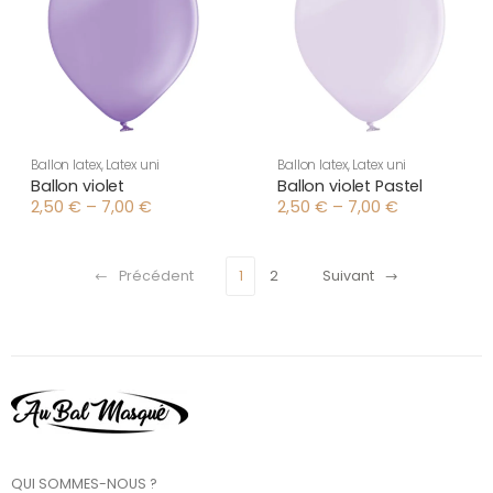
Ballon latex
,
Latex uni
Ballon latex
,
Latex uni
Ballon violet
Ballon violet Pastel
2,50
€
–
7,00
€
2,50
€
–
7,00
€
Plage
Plage
de
de
prix :
prix :
2,50 €
2,50 €
Précédent
1
2
Suivant
à
à
7,00 €
7,00 €
QUI SOMMES-NOUS ?