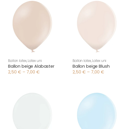
Ballon latex
,
Latex uni
Ballon latex
,
Latex uni
Ballon beige Alabaster
Ballon beige Blush
2,50
€
–
7,00
€
2,50
€
–
7,00
€
Plage
Plage
de
de
prix :
prix :
2,50 €
2,50 €
à
à
7,00 €
7,00 €