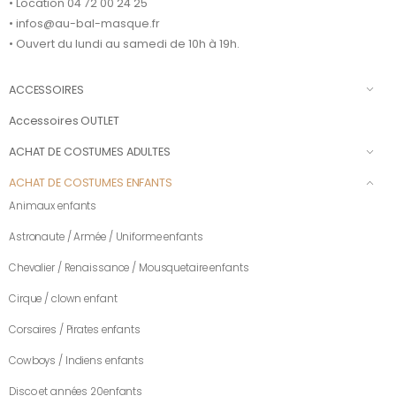
• Location 04 72 00 24 25
• infos@au-bal-masque.fr
• Ouvert du lundi au samedi de 10h à 19h.
ACCESSOIRES
Accessoires OUTLET
ACHAT DE COSTUMES ADULTES
ACHAT DE COSTUMES ENFANTS
Animaux enfants
Astronaute / Armée / Uniforme enfants
Chevalier / Renaissance / Mousquetaire enfants
Cirque / clown enfant
Corsaires / Pirates enfants
Cowboys / Indiens enfants
Disco et années 20enfants