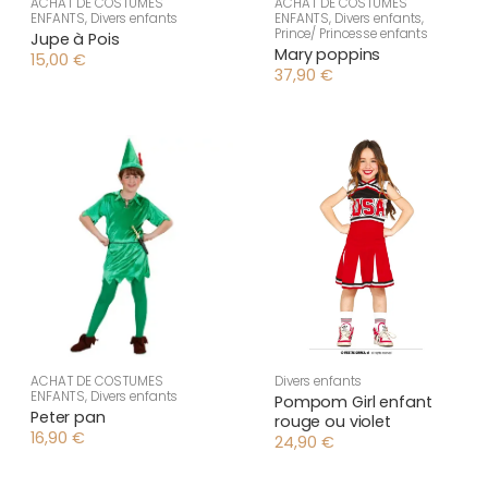
ACHAT DE COSTUMES
ACHAT DE COSTUMES
ENFANTS
,
Divers enfants
ENFANTS
,
Divers enfants
,
Prince/ Princesse enfants
Jupe à Pois
Mary poppins
15,00
€
37,90
€
ACHAT DE COSTUMES
Divers enfants
ENFANTS
,
Divers enfants
Pompom Girl enfant
Peter pan
rouge ou violet
16,90
€
24,90
€