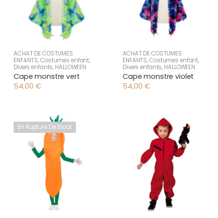
ACHAT DE COSTUMES
ACHAT DE COSTUMES
ENFANTS
,
Costumes enfant
,
ENFANTS
,
Costumes enfant
,
Divers enfants
,
HALLOWEEN
Divers enfants
,
HALLOWEEN
Cape monstre vert
Cape monstre violet
54,00
€
54,00
€
En Rupture De Stock