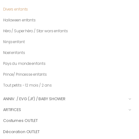
Divers enfants
Halloween enfants
Héro / Super héro / Star wars enfants
Ninja enfant
Noel enfants
Pays du monde enfants
Prince/ Princesse enfants
Tout petits - 12 mois / 2 ans
ANNIV. / EVG (JF) / BABY SHOWER
ARTIFICES
Costumes OUTLET
Décoration OUTLET