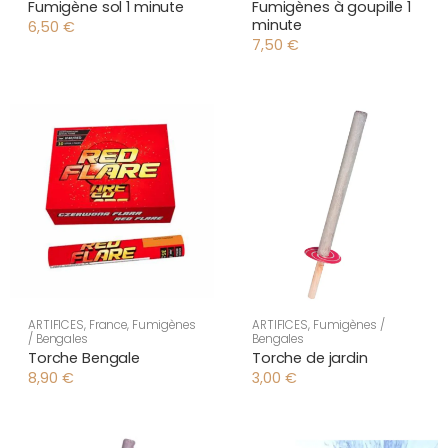
Fumigène sol 1 minute
Fumigènes à goupille 1
minute
6,50
€
7,50
€
ARTIFICES
,
France
,
Fumigènes
ARTIFICES
,
Fumigènes /
/ Bengales
Bengales
Torche Bengale
Torche de jardin
8,90
€
3,00
€