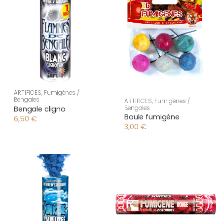
ARTIFICES
,
Fumigènes /
Bengales
ARTIFICES
,
Fumigènes /
Bengales
Bengale cligno
Boule fumigène
6,50
€
3,00
€