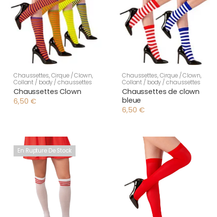
Chaussettes
,
Cirque / Clown
,
Chaussettes
,
Cirque / Clown
,
Collant / body / chaussettes
Collant / body / chaussettes
Chaussettes Clown
Chaussettes de clown
bleue
6,50
€
6,50
€
En Rupture De Stock