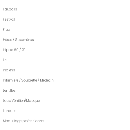
Faux cils
Festival
Fluo
Héros / Superhéros
Hippie 60 / 70
île
Indiens
Infirmière / Soubrette / Médecin
Lentilles
Loup Vénitien/Masque
Lunettes
Maquillage professionnel