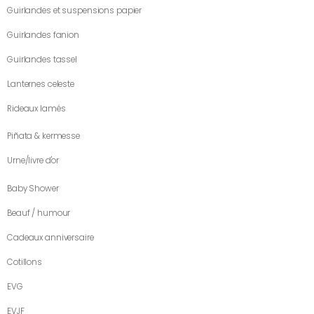
Guirlandes et suspensions papier
Guirlandes fanion
Guirlandes tassel
Lanternes celeste
Rideaux lamés
Piñata & kermesse
Urne/livre d'or
Baby Shower
Beauf / humour
Cadeaux anniversaire
Cotillons
EVG
EVJF