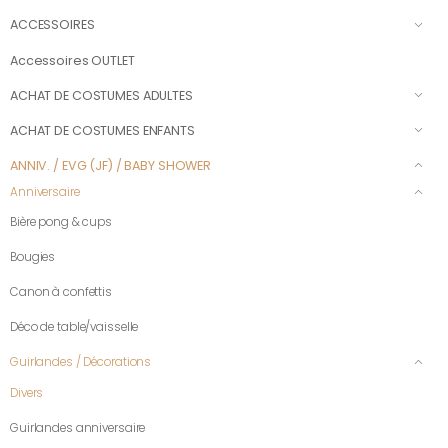
ACCESSOIRES
Accessoires OUTLET
ACHAT DE COSTUMES ADULTES
ACHAT DE COSTUMES ENFANTS
ANNIV. / EVG (JF) / BABY SHOWER
Anniversaire
Bière pong & cups
Bougies
Canon à confettis
Déco de table/vaisselle
Guirlandes / Décorations
Divers
Guirlandes anniversaire