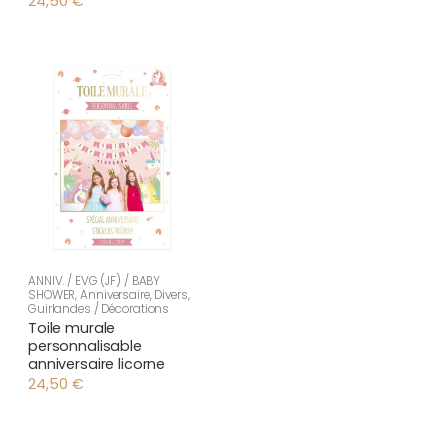
24,50
€
ANNIV. / EVG (JF) / BABY
SHOWER
,
Anniversaire
,
Divers
,
Guirlandes / Décorations
Toile murale
personnalisable
anniversaire licorne
24,50
€