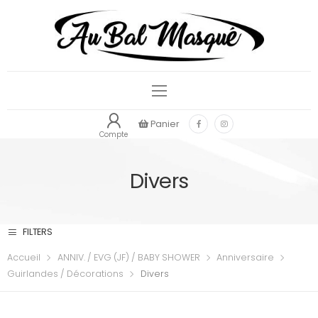
Panier
Compte
Divers
FILTERS
Accueil
ANNIV. / EVG (JF) / BABY SHOWER
Anniversaire
Guirlandes / Décorations
Divers