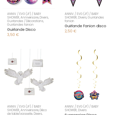
ANNIV. / EVG (JF) / BABY
ANNIV. / EVG (JF) / BABY
SHOWER
,
Anniversaire
,
Divers
,
SHOWER
,
Divers
,
Guirlandes
Guirlandes / Décorations
,
fanion
Guirlandes fanion
Guirlande Fanion disco
Guirlande Disco
2,50
€
3,50
€
ANNIV. / EVG (JF) / BABY
ANNIV. / EVG (JF) / BABY
SHOWER
,
Anniversaire
,
Déco
SHOWER
,
Divers
de table/vaisselle
,
Divers
,
Suspension Disco