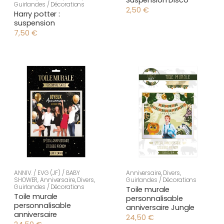
Guirlandes / Décorations
2,50
€
Harry potter :
suspension
7,50
€
ANNIV. / EVG (JF) / BABY
Anniversaire
,
Divers
,
SHOWER
,
Anniversaire
,
Divers
,
Guirlandes / Décorations
Guirlandes / Décorations
Toile murale
Toile murale
personnalisable
personnalisable
anniversaire Jungle
anniversaire
24,50
€