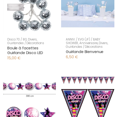
Disco 70 / 80
,
Divers
,
ANNIV. / EVG (JF) / BABY
Guirlandes / Décorations
SHOWER
,
Anniversaire
,
Divers
,
Guirlandes / Décorations
Boule à facettes
Guirlande Bienvenue
Guirlande Disco LED
6,50
€
15,00
€