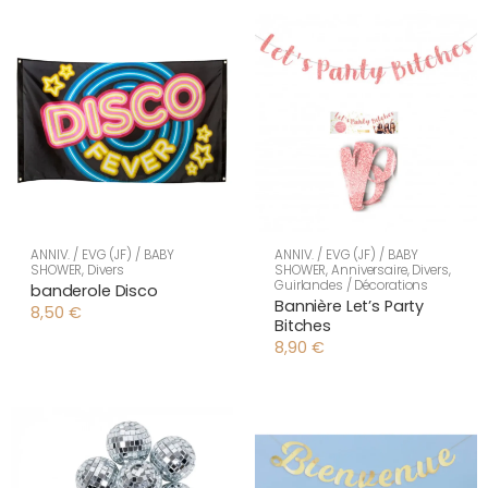
ANNIV. / EVG (JF) / BABY
ANNIV. / EVG (JF) / BABY
SHOWER
,
Divers
SHOWER
,
Anniversaire
,
Divers
,
Guirlandes / Décorations
banderole Disco
Bannière Let’s Party
8,50
€
Bitches
8,90
€