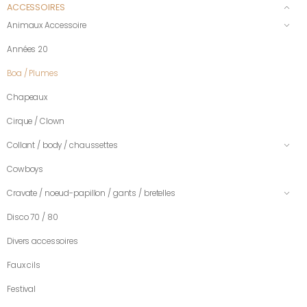
ACCESSOIRES
Animaux Accessoire
Années 20
Boa / Plumes
Chapeaux
Cirque / Clown
Collant / body / chaussettes
Cowboys
Cravate / noeud-papillon / gants / bretelles
Disco 70 / 80
Divers accessoires
Faux cils
Festival