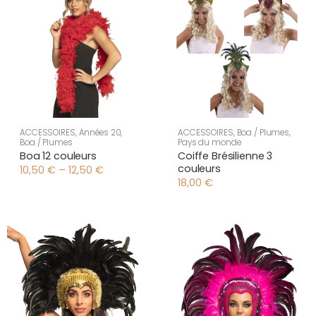
ACCESSOIRES
,
Années 20
,
ACCESSOIRES
,
Boa / Plumes
,
Boa / Plumes
Pays du monde
Boa 12 couleurs
Coiffe Brésilienne 3
couleurs
10,50
€
–
12,50
€
Plage
18,00
€
de
prix :
10,50 €
à
12,50 €