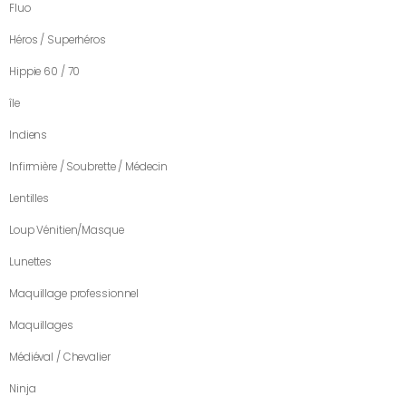
Fluo
Héros / Superhéros
Hippie 60 / 70
île
Indiens
Infirmière / Soubrette / Médecin
Lentilles
Loup Vénitien/Masque
Lunettes
Maquillage professionnel
Maquillages
Médiéval / Chevalier
Ninja