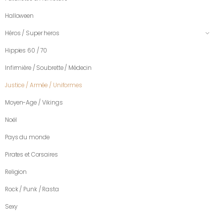
Halloween
Héros / Super heros
Hippies 60 / 70
Infirmière / Soubrette / Médecin
Justice / Armée / Uniformes
Moyen-Age / Vikings
Noël
Pays du monde
Pirates et Corsaires
Religion
Rock / Punk / Rasta
Sexy