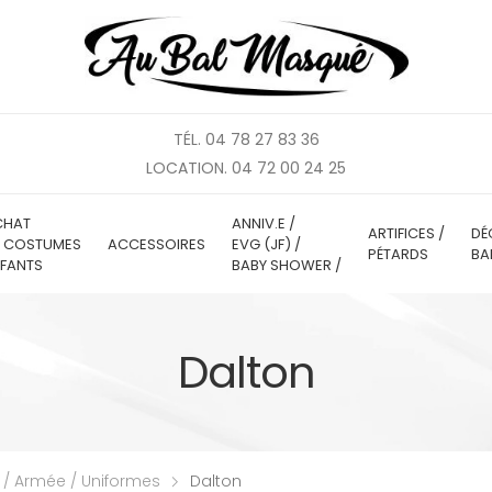
TÉL. 04 78 27 83 36
LOCATION. 04 72 00 24 25
CHAT
ANNIV.E /
ARTIFICES /
DÉ
E COSTUMES
ACCESSOIRES
EVG (JF) /
PÉTARDS
BA
FANTS
BABY SHOWER /
Dalton
e / Armée / Uniformes
Dalton