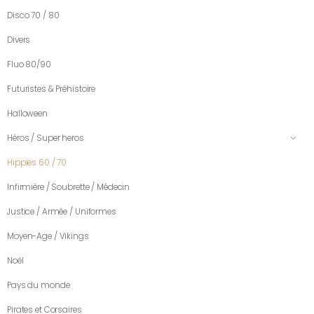
Disco 70 / 80
Divers
Fluo 80/90
Futuristes & Préhistoire
Halloween
Héros / Super heros
Hippies 60 / 70
Infirmière / Soubrette / Médecin
Justice / Armée / Uniformes
Moyen-Age / Vikings
Noël
Pays du monde
Pirates et Corsaires