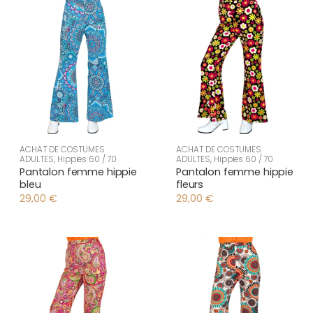
ACHAT DE COSTUMES
ACHAT DE COSTUMES
ADULTES
,
Hippies 60 / 70
ADULTES
,
Hippies 60 / 70
Pantalon femme hippie
Pantalon femme hippie
bleu
fleurs
29,00
€
29,00
€