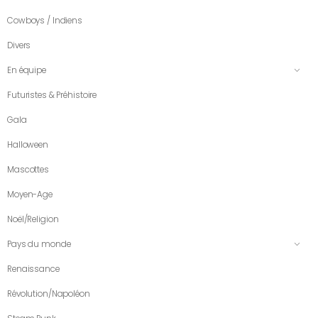
Cowboys / Indiens
Divers
En équipe
Futuristes & Préhistoire
Gala
Halloween
Mascottes
Moyen-Age
Noël/Religion
Pays du monde
Renaissance
Révolution/Napoléon