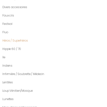
Divers accessoires
Faux cils
Festival
Fluo
Héros / Superhéros
Hippie 60 / 70
île
Indiens
Infirmière / Soubrette / Médecin
Lentilles
Loup Vénitien/Masque
Lunettes