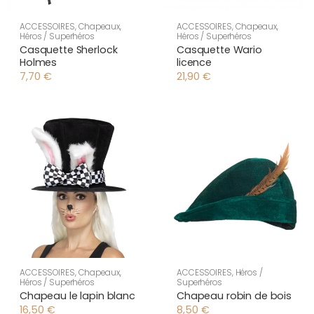
ACCESSOIRES
,
Chapeaux
,
ACCESSOIRES
,
Chapeaux
,
Héros / Superhéros
Héros / Superhéros
Casquette Sherlock
Casquette Wario
Holmes
licence
7,70
€
21,90
€
ACCESSOIRES
,
Chapeaux
,
ACCESSOIRES
,
Héros /
Héros / Superhéros
Superhéros
Chapeau le lapin blanc
Chapeau robin de bois
16,50
€
8,50
€