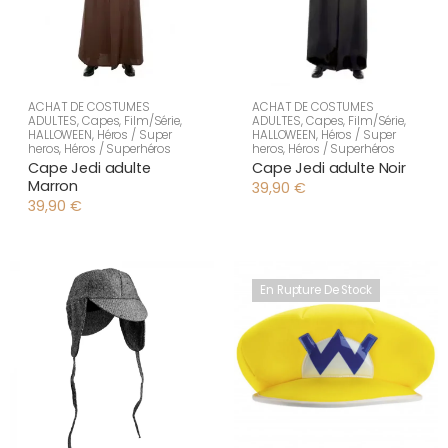
ACHAT DE COSTUMES
ACHAT DE COSTUMES
ADULTES
,
Capes
,
Film/Série
,
ADULTES
,
Capes
,
Film/Série
,
HALLOWEEN
,
Héros / Super
HALLOWEEN
,
Héros / Super
heros
,
Héros / Superhéros
heros
,
Héros / Superhéros
Cape Jedi adulte
Cape Jedi adulte Noir
Marron
39,90
€
39,90
€
En Rupture De Stock