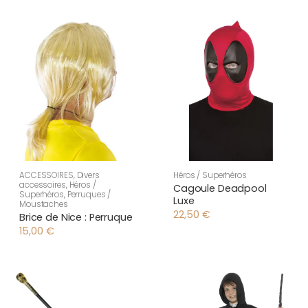
ACCESSOIRES
,
Divers
Héros / Superhéros
accessoires
,
Héros /
Cagoule Deadpool
Superhéros
,
Perruques /
Luxe
Moustaches
22,50
€
Brice de Nice : Perruque
15,00
€