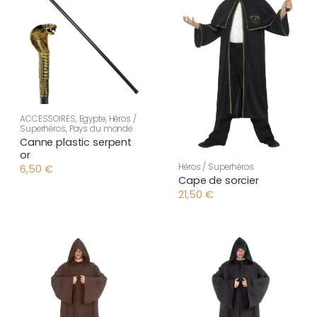
ACCESSOIRES
,
Egypte
,
Héros /
Superhéros
,
Pays du monde
Canne plastic serpent
or
Héros / Superhéros
6,50
€
Cape de sorcier
21,50
€