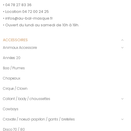
• 04 78 27 83 36
• Location 04 72 00 24 25
• infos@au-bal-masque.fr
• Ouvert du lundi au samedi de 10h à 19h.
ACCESSOIRES
Animaux Accessoire
Années 20
Boa / Plumes
Chapeaux
Cirque / Clown
Collant / body / chaussettes
Cowboys
Cravate / noeud-papillon / gants / bretelles
Disco 70 / 80