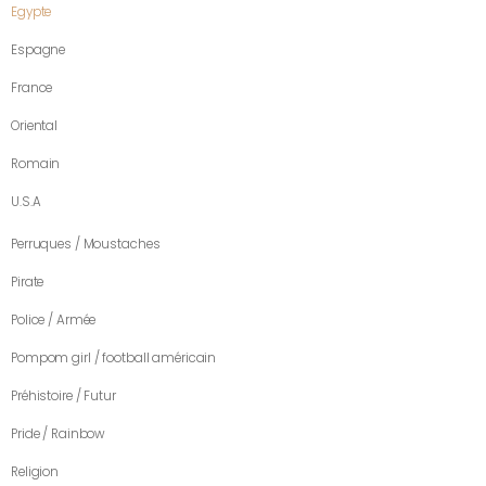
Egypte
Espagne
France
Oriental
Romain
U.S.A
Perruques / Moustaches
Pirate
Police / Armée
Pompom girl / football américain
Préhistoire / Futur
Pride / Rainbow
Religion