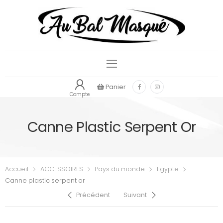
Panier
Compte
Canne Plastic Serpent Or
Accueil
ACCESSOIRES
Pays du monde
Egypte
Canne plastic serpent or
Précédent
Suivant