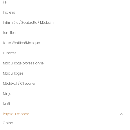
île
Indiens
Infirmière / Soubrette / Médecin
Lentilles
Loup Vénitien/Masque
Lunettes
Maquillage professionnel
Maquillages
Médiéval / Chevalier
Ninja
Noël
Pays du monde
Chine