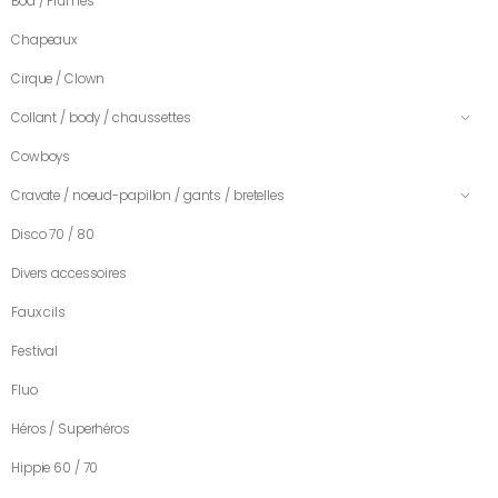
Boa / Plumes
Chapeaux
Cirque / Clown
Collant / body / chaussettes
Cowboys
Cravate / noeud-papillon / gants / bretelles
Disco 70 / 80
Divers accessoires
Faux cils
Festival
Fluo
Héros / Superhéros
Hippie 60 / 70