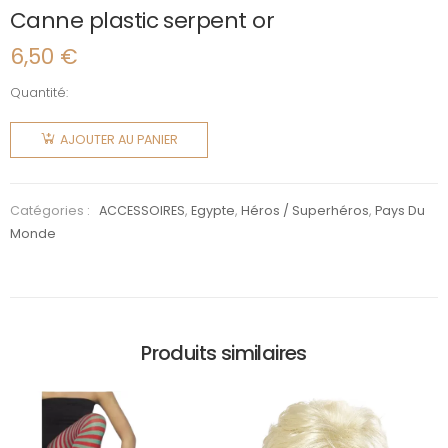
Canne plastic serpent or
6,50
€
Quantité:
quantité
de
AJOUTER AU PANIER
Canne
plastic
serpent
Catégories :
ACCESSOIRES
,
Egypte
,
Héros / Superhéros
,
Pays Du
or
Monde
Produits similaires