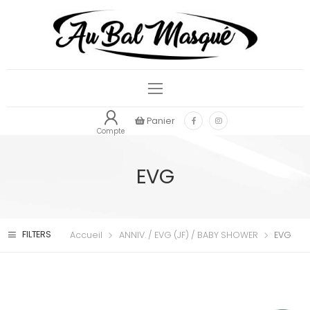
Panier
Compte
EVG
FILTERS
Accueil
ANNIV. / EVG (JF) / BABY SHOWER
EVG