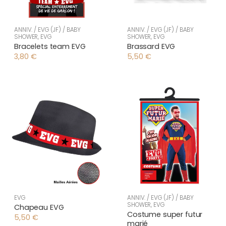
ANNIV. / EVG (JF) / BABY
ANNIV. / EVG (JF) / BABY
SHOWER
,
EVG
SHOWER
,
EVG
Bracelets team EVG
Brassard EVG
3,80
€
5,50
€
EVG
ANNIV. / EVG (JF) / BABY
SHOWER
,
EVG
Chapeau EVG
Costume super futur
5,50
€
marié