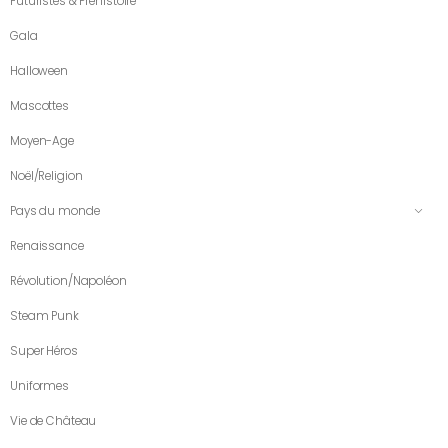
Futuristes & Préhistoire
Gala
Halloween
Mascottes
Moyen-Age
Noël/Religion
Pays du monde
Renaissance
Révolution/Napoléon
Steam Punk
Super Héros
Uniformes
Vie de Château