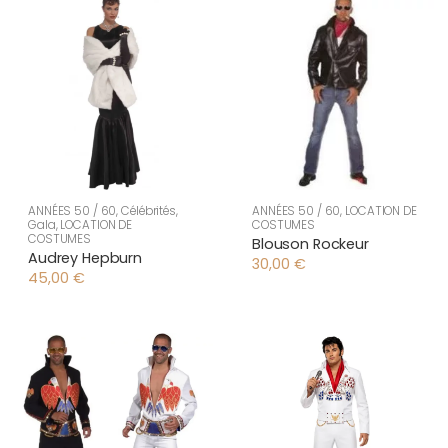
ANNÉES 50 / 60
,
Célébrités
,
ANNÉES 50 / 60
,
LOCATION DE
Gala
,
LOCATION DE
COSTUMES
COSTUMES
Blouson Rockeur
Audrey Hepburn
30,00
€
45,00
€