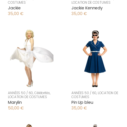
COSTUMES
LOCATION DE COSTUMES
Jackie
Jackie Kennedy
35,00
€
35,00
€
ANNÉES 50 / 60
,
Célébrités
,
ANNÉES 50 / 60
,
LOCATION DE
LOCATION DE COSTUMES
COSTUMES
Marylin
Pin Up bleu
50,00
€
35,00
€