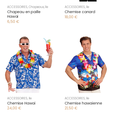
ACCESSOIRES
,
Chapeaux
,
île
ACCESSOIRES
,
île
Chapeau en paille
Chemise canard
Hawaï
18,00
€
6,50
€
ACCESSOIRES
,
île
ACCESSOIRES
,
île
Chemise Hawaï
Chemise hawaïenne
24,00
€
21,50
€