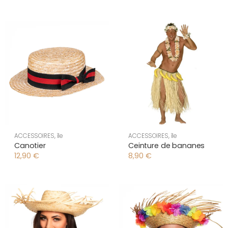
ACCESSOIRES
,
île
ACCESSOIRES
,
île
Canotier
Ceinture de bananes
12,90
€
8,90
€