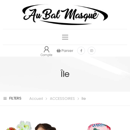
Panier
Compte
Île
FILTERS
Accueil
ACCESSOIRES
île