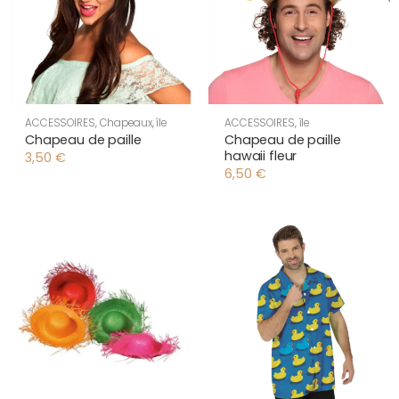
ACCESSOIRES
,
Chapeaux
,
île
ACCESSOIRES
,
île
Chapeau de paille
Chapeau de paille
hawaii fleur
3,50
€
6,50
€