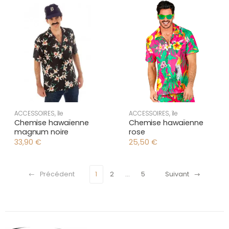
ACCESSOIRES
,
île
ACCESSOIRES
,
île
Chemise hawaïenne
Chemise hawaïenne
magnum noire
rose
33,90
€
25,50
€
Précédent
1
2
…
5
Suivant