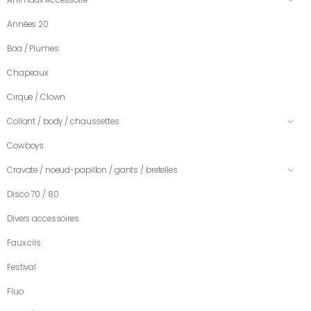
Années 20
Boa / Plumes
Chapeaux
Cirque / Clown
Collant / body / chaussettes
Cowboys
Cravate / noeud-papillon / gants / bretelles
Disco 70 / 80
Divers accessoires
Faux cils
Festival
Fluo