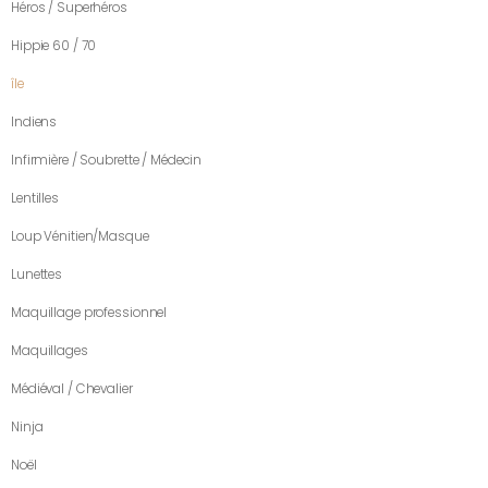
Héros / Superhéros
Hippie 60 / 70
île
Indiens
Infirmière / Soubrette / Médecin
Lentilles
Loup Vénitien/Masque
Lunettes
Maquillage professionnel
Maquillages
Médiéval / Chevalier
Ninja
Noël