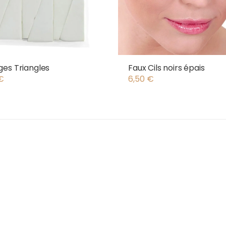
es Triangles
Faux Cils noirs épais
€
6,50
€