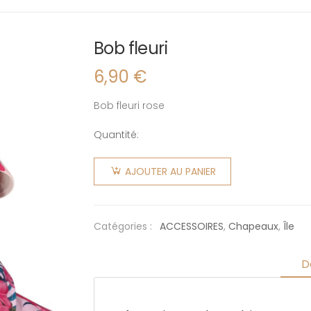
Bob fleuri
6,90
€
Bob fleuri rose
Quantité:
quantité
de Bob
AJOUTER AU PANIER
fleuri
Catégories :
ACCESSOIRES
,
Chapeaux
,
Île
D