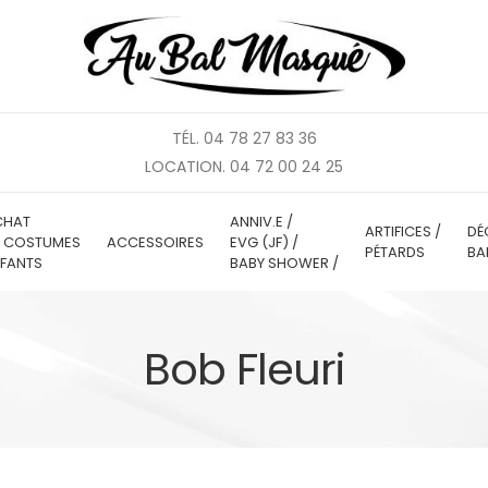
TÉL. 04 78 27 83 36
LOCATION. 04 72 00 24 25
CHAT
ANNIV.E /
ARTIFICES /
DÉ
E COSTUMES
ACCESSOIRES
EVG (JF) /
PÉTARDS
BA
FANTS
BABY SHOWER /
Bob Fleuri