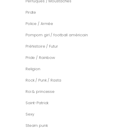
Perruques / Moustaches
Pirate
Police / Armée
Pompom girl / football américain
Préhistoire / Futur
Pride / Rainbow
Religion
Rock / Punk / Rasta
Roi & princesse
Saint-Patrick
Sexy
Steam punk