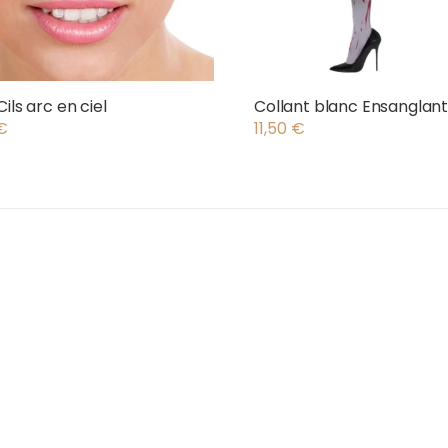
ils arc en ciel
Collant blanc Ensanglan
€
11,50
€