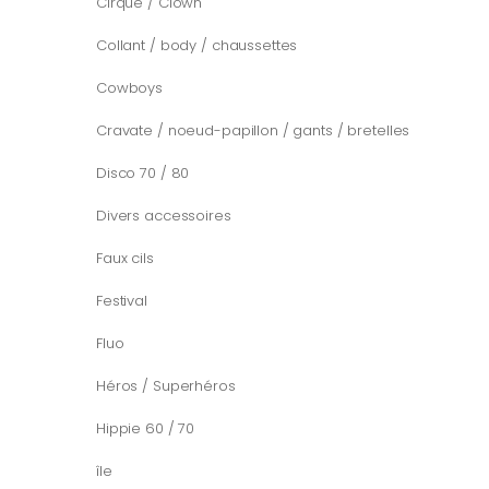
Cirque / Clown
Collant / body / chaussettes
Cowboys
Cravate / noeud-papillon / gants / bretelles
Disco 70 / 80
Divers accessoires
Faux cils
Festival
Fluo
Héros / Superhéros
Hippie 60 / 70
île