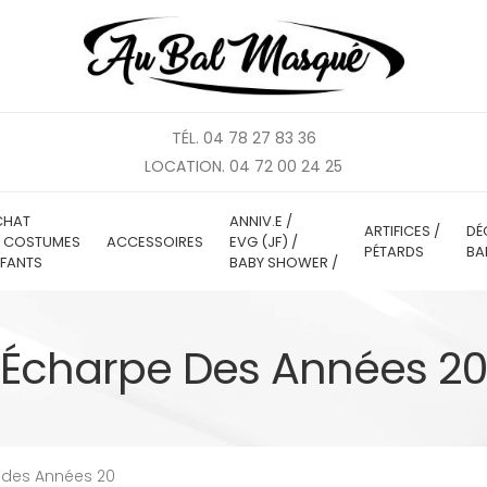
TÉL. 04 78 27 83 36
LOCATION. 04 72 00 24 25
CHAT
ANNIV.E /
ARTIFICES /
DÉ
E COSTUMES
ACCESSOIRES
EVG (JF) /
PÉTARDS
BA
FANTS
BABY SHOWER /
Écharpe Des Années 2
 des Années 20