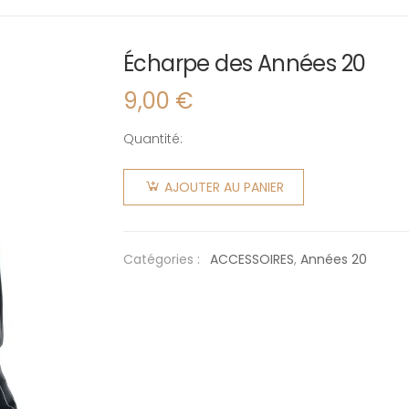
Écharpe des Années 20
9,00
€
Quantité:
quantité
de
AJOUTER AU PANIER
Écharpe
des
Années
Catégories :
ACCESSOIRES
,
Années 20
20