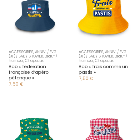
ACCESSOIRES
,
ANNIV. / EVG
ACCESSOIRES
,
ANNIV. / EVG
(JF) / BABY SHOWER
,
Beauf /
(JF) / BABY SHOWER
,
Beauf /
humour
,
Chapeaux
humour
,
Chapeaux
Bob « fédération
Bob « frais comme un
française d’apéro
pastis »
pétanque »
7,50
€
7,50
€