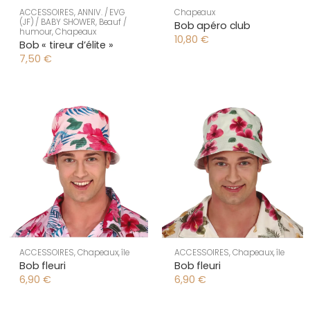
ACCESSOIRES
,
ANNIV. / EVG
Chapeaux
(JF) / BABY SHOWER
,
Beauf /
Bob apéro club
humour
,
Chapeaux
10,80
€
Bob « tireur d’élite »
7,50
€
ACCESSOIRES
,
Chapeaux
,
île
ACCESSOIRES
,
Chapeaux
,
île
Bob fleuri
Bob fleuri
6,90
€
6,90
€