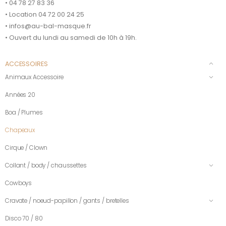
• 04 78 27 83 36
• Location 04 72 00 24 25
• infos@au-bal-masque.fr
• Ouvert du lundi au samedi de 10h à 19h.
ACCESSOIRES
Animaux Accessoire
Années 20
Boa / Plumes
Chapeaux
Cirque / Clown
Collant / body / chaussettes
Cowboys
Cravate / noeud-papillon / gants / bretelles
Disco 70 / 80