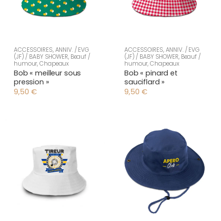
ACCESSOIRES
,
ANNIV. / EVG
ACCESSOIRES
,
ANNIV. / EVG
(JF) / BABY SHOWER
,
Beauf /
(JF) / BABY SHOWER
,
Beauf /
humour
,
Chapeaux
humour
,
Chapeaux
Bob « meilleur sous
Bob « pinard et
pression »
sauciflard »
9,50
€
9,50
€