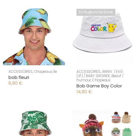
En Rupture De Stock
ACCESSOIRES
,
Chapeaux
,
île
ACCESSOIRES
,
ANNIV. / EVG
(JF) / BABY SHOWER
,
Beauf /
bob fleuri
humour
,
Chapeaux
6,90
€
Bob Game Boy Color
14,80
€