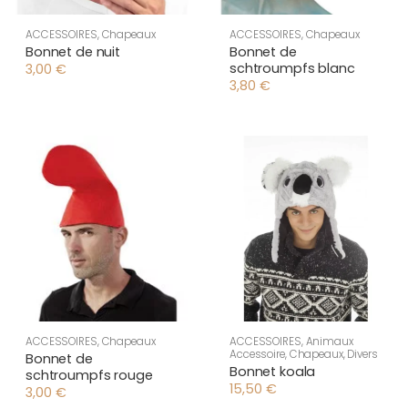
ACCESSOIRES
,
Chapeaux
ACCESSOIRES
,
Chapeaux
Bonnet de nuit
Bonnet de
schtroumpfs blanc
3,00
€
3,80
€
ACCESSOIRES
,
Chapeaux
ACCESSOIRES
,
Animaux
Accessoire
,
Chapeaux
,
Divers
Bonnet de
Bonnet koala
schtroumpfs rouge
15,50
€
3,00
€