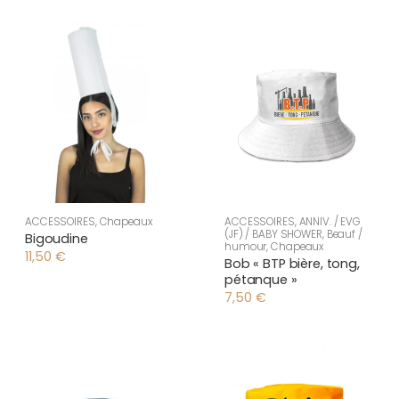
ACCESSOIRES
,
Chapeaux
ACCESSOIRES
,
ANNIV. / EVG
(JF) / BABY SHOWER
,
Beauf /
Bigoudine
humour
,
Chapeaux
11,50
€
Bob « BTP bière, tong,
pétanque »
7,50
€