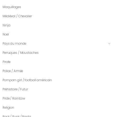
Maquillages
Médiéval / Chevalier
Ninja
Noël
Pays du monde
Perruques / Moustaches
Pirate
Police / Armée
Pompom girl / football américain
Préhistoire / Futur
Pride / Rainbow
Religion
Rock / Punk / Rasta