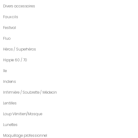
Divers accessoires
Faux cils
Festival
Fluo
Héros / Superhéros
Hippie 60 / 70
île
Indiens
Infirmière / Soubrette / Médecin
Lentilles
Loup Vénitien/Masque
Lunettes
Maquillage professionnel