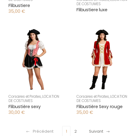
DE COSTUMES
Flibustiere
Flibustiere luxe
35,00
€
Corsaires et Pirates
,
LOCATION
Corsaires et Pirates
,
LOCATION
DE COSTUMES
DE COSTUMES
Flibustière sexy
Flibustière Sexy rouge
30,00
€
35,00
€
Précédent
1
2
Suivant