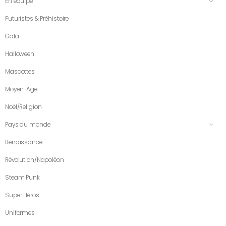
En équipe
Futuristes & Préhistoire
Gala
Halloween
Mascottes
Moyen-Age
Noël/Religion
Pays du monde
Renaissance
Révolution/Napoléon
Steam Punk
Super Héros
Uniformes