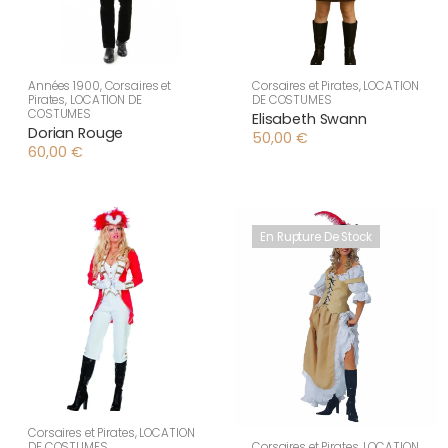
Années 1900
,
Corsaires et
Corsaires et Pirates
,
LOCATION
Pirates
,
LOCATION DE
DE COSTUMES
COSTUMES
Elisabeth Swann
Dorian Rouge
50,00
€
60,00
€
En Rupture De Stock
Corsaires et Pirates
,
LOCATION
DE COSTUMES
Corsaires et Pirates
,
LOCATION