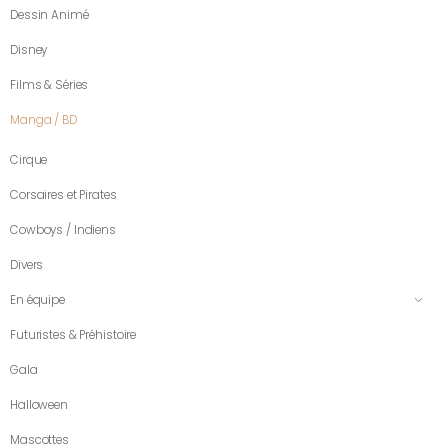
Dessin Animé
Disney
Films & Séries
Manga / BD
Cirque
Corsaires et Pirates
Cowboys / Indiens
Divers
En équipe
Futuristes & Préhistoire
Gala
Halloween
Mascottes