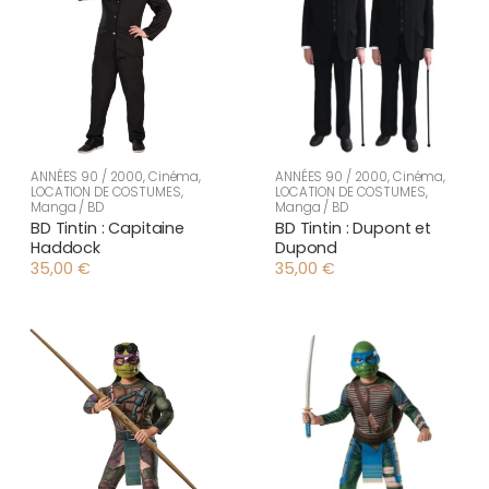
ANNÉES 90 / 2000
,
Cinéma
,
ANNÉES 90 / 2000
,
Cinéma
,
LOCATION DE COSTUMES
,
LOCATION DE COSTUMES
,
Manga / BD
Manga / BD
BD Tintin : Capitaine
BD Tintin : Dupont et
Haddock
Dupond
35,00
€
35,00
€