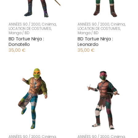
ANNÉES 90 / 2000
,
Cinéma
,
ANNÉES 90 / 2000
,
Cinéma
,
LOCATION DE COSTUMES
,
LOCATION DE COSTUMES
,
Manga / BD
Manga / BD
BD Tortue Ninja :
BD Tortue Ninja :
Donatello
Leonardo
35,00
€
35,00
€
ANNÉES 90 / 2000
,
Cinéma
,
ANNÉES 90 / 2000
,
Cinéma
,