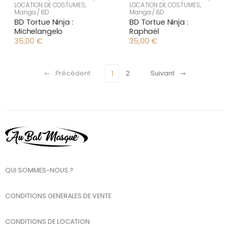
LOCATION DE COSTUMES
,
LOCATION DE COSTUMES
,
Manga / BD
Manga / BD
BD Tortue Ninja :
BD Tortue Ninja :
Michelangelo
Raphaël
35,00
€
35,00
€
Précédent
1
2
Suivant
QUI SOMMES-NOUS ?
CONDITIONS GENERALES DE VENTE
CONDITIONS DE LOCATION