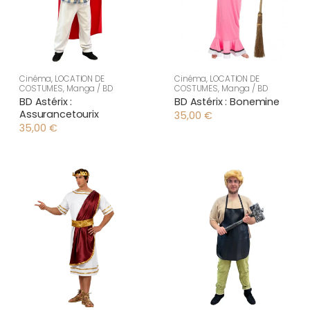
Cinéma
,
LOCATION DE
Cinéma
,
LOCATION DE
COSTUMES
,
Manga / BD
COSTUMES
,
Manga / BD
BD Astérix :
BD Astérix : Bonemine
Assurancetourix
35,00
€
35,00
€