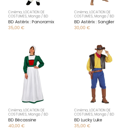
Cinéma
,
LOCATION DE
Cinéma
,
LOCATION DE
COSTUMES
,
Manga / BD
COSTUMES
,
Manga / BD
BD Astérix : Panoramix
BD Astérix : Sanglier
35,00
€
30,00
€
Cinéma
,
LOCATION DE
Cinéma
,
LOCATION DE
COSTUMES
,
Manga / BD
COSTUMES
,
Manga / BD
BD Bécassine
BD Lucky Luke
40,00
€
35,00
€