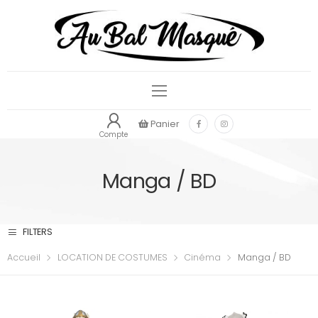
Panier
Compte
Manga / BD
FILTERS
Accueil
LOCATION DE COSTUMES
Cinéma
Manga / BD