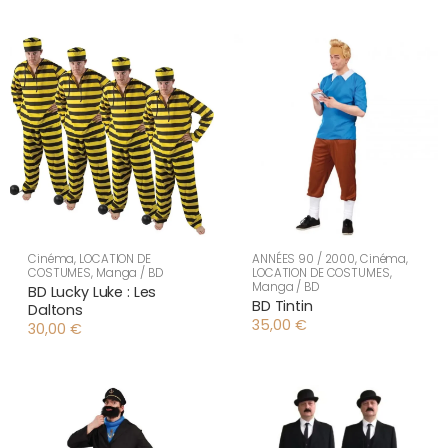
Cinéma
,
LOCATION DE
ANNÉES 90 / 2000
,
Cinéma
,
COSTUMES
,
Manga / BD
LOCATION DE COSTUMES
,
Manga / BD
BD Lucky Luke : Les
BD Tintin
Daltons
35,00
€
30,00
€