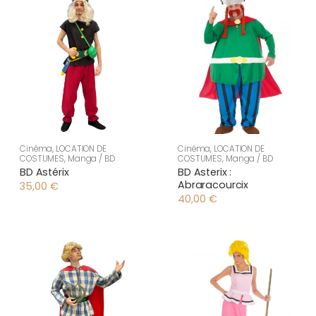
Cinéma
,
LOCATION DE
Cinéma
,
LOCATION DE
COSTUMES
,
Manga / BD
COSTUMES
,
Manga / BD
BD Astérix
BD Asterix :
Abraracourcix
35,00
€
40,00
€