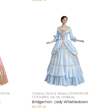
ION DE
Cinéma
,
Films & Séries
,
LOCATION DE
COSTUMES
,
Vie de Château
e
Bridgerton : Lady Whistledown
60,00
€