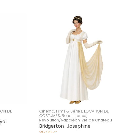
ION DE
Cinéma
,
Films & Séries
,
LOCATION DE
COSTUMES
,
Renaissance
,
Révolution/Napoléon
,
Vie de Château
yal
Bridgerton : Josephine
35,00
€