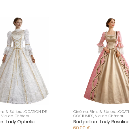
lms & Séries
,
LOCATION DE
Cinéma
,
Films & Séries
,
LOCAT
,
Vie de Château
COSTUMES
,
Vie de Château
n : Lady Ophelia
Bridgerton : Lady Rosalin
60,00
€