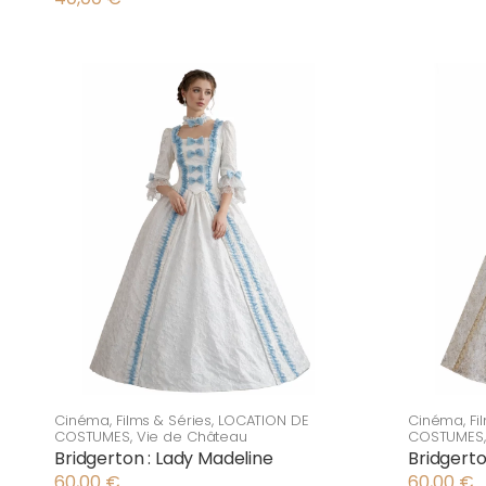
Cinéma
,
Films & Séries
,
LOCATION DE
Cinéma
,
Fi
COSTUMES
,
Vie de Château
COSTUMES
Bridgerton : Lady Madeline
Bridgerto
60,00
€
60,00
€