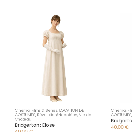
Cinéma
,
Films & Séries
,
LOCATION DE
Cinéma
,
Fi
COSTUMES
,
Révolution/Napoléon
,
Vie de
COSTUMES
Château
Bridgerto
Bridgerton : Eloise
40,00
€
40,00
€