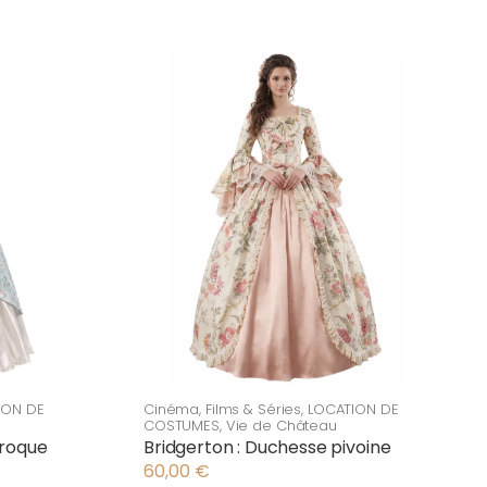
ION DE
Cinéma
,
Films & Séries
,
LOCATION DE
COSTUMES
,
Vie de Château
aroque
Bridgerton : Duchesse pivoine
60,00
€