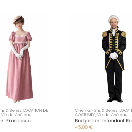
lms & Séries
,
LOCATION DE
Cinéma
,
Films & Séries
,
LOCAT
,
Vie de Château
COSTUMES
,
Vie de Château
n : Francesca
Bridgerton : Intendant Ro
45,00
€