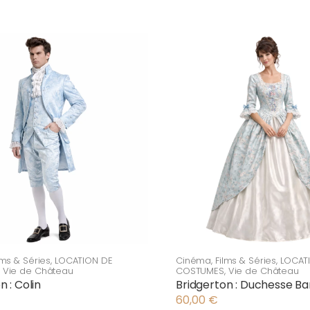
lms & Séries
,
LOCATION DE
Cinéma
,
Films & Séries
,
LOCAT
,
Vie de Château
COSTUMES
,
Vie de Château
n : Colin
Bridgerton : Duchesse B
60,00
€