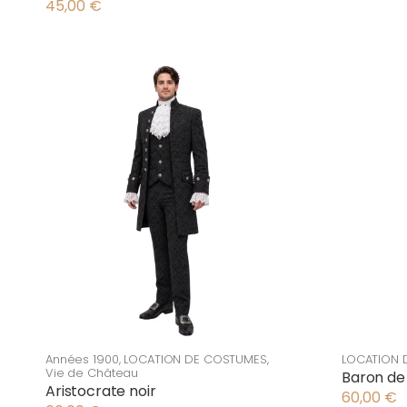
45,00
€
Années 1900
,
LOCATION DE COSTUMES
,
LOCATION 
Vie de Château
Baron d
Aristocrate noir
60,00
€