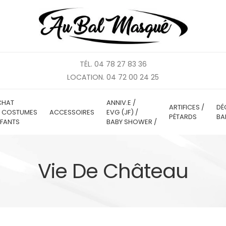
TÉL. 04 78 27 83 36
LOCATION. 04 72 00 24 25
CHAT
ANNIV.E /
ARTIFICES /
DÉ
E COSTUMES
ACCESSOIRES
EVG (JF) /
PÉTARDS
BA
FANTS
BABY SHOWER /
Vie De Château