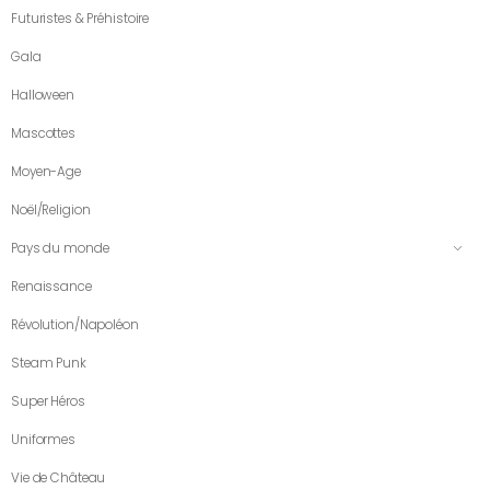
Futuristes & Préhistoire
Gala
Halloween
Mascottes
Moyen-Age
Noël/Religion
Pays du monde
Renaissance
Révolution/Napoléon
Steam Punk
Super Héros
Uniformes
Vie de Château