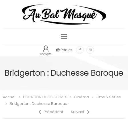
Panier
Compte
Bridgerton : Duchesse Baroque
Accueil
LOCATION DE COSTUMES
Cinéma
Films & Séries
Bridgerton : Duchesse Baroque
Précédent
Suivant