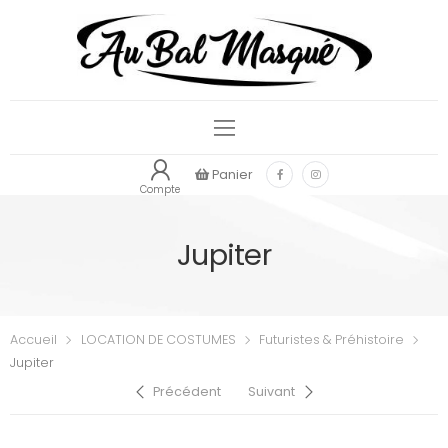
Panier
Compte
Jupiter
Accueil
LOCATION DE COSTUMES
Futuristes & Préhistoire
Jupiter
Précédent
Suivant