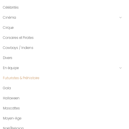
Célébrités
Cinéma
Cirque
Corsaires et Pirates
Cowboys / Indiens
Divers
En équipe
Futuristes & Préhistoire
Gala
Halloween
Mascottes
Moyen-Age
Noël/Religion