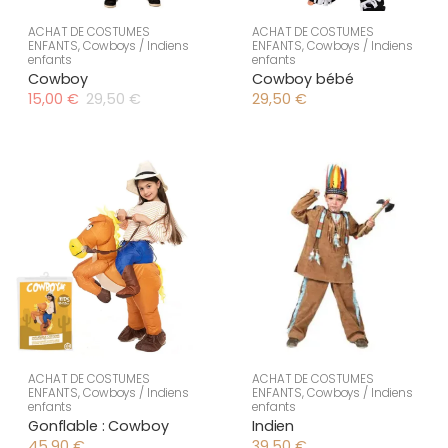
ACHAT DE COSTUMES
ACHAT DE COSTUMES
ENFANTS
,
Cowboys / Indiens
ENFANTS
,
Cowboys / Indiens
enfants
enfants
Cowboy
Cowboy bébé
15,00
€
29,50
€
29,50
€
Le
Le
prix
prix
initial
actuel
était :
est :
29,50 €.
15,00 €.
ACHAT DE COSTUMES
ACHAT DE COSTUMES
ENFANTS
,
Cowboys / Indiens
ENFANTS
,
Cowboys / Indiens
enfants
enfants
Gonflable : Cowboy
Indien
45,90
€
39,50
€