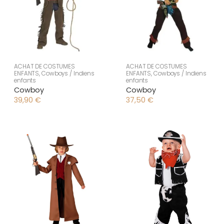
ACHAT DE COSTUMES
ACHAT DE COSTUMES
ENFANTS
,
Cowboys / Indiens
ENFANTS
,
Cowboys / Indiens
enfants
enfants
Cowboy
Cowboy
39,90
€
37,50
€