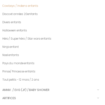
Cowboys / Indiens enfants
Disco et années 20enfants
Divers enfants
Halloween enfants
Héro / Super héro / Star wars enfants
Ninja enfant
Noel enfants
Pays du monde enfants
Prince/ Princesse enfants
Tout petits - 12 mois / 2 ans
ANNIV. / EVG (JF) / BABY SHOWER
ARTIFICES