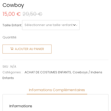
Cowboy
15,00
€
29,50
€
Le
Le
prix
prix
initial
actuel
Taille Enfant
était :
est :
29,50 €.
15,00 €.
Quantité:
quantité
de
AJOUTER AU PANIER
Cowboy
SKU :
N/A
Catégories :
ACHAT DE COSTUMES ENFANTS
,
Cowboys / Indiens
Enfants
Informations Complémentaires
Informations