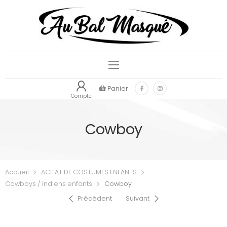
Panier
Compte
Cowboy
Accueil
ACHAT DE COSTUMES ENFANTS
Cowboys / Indiens enfants
Cowboy
Précédent
Suivant