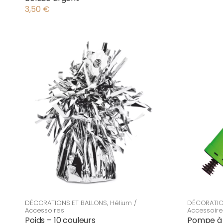
3,50
€
DÉCORATIONS ET BALLONS
,
Hélium /
DÉCORATIO
Accessoires
Accessoire
Poids – 10 couleurs
Pompe à 