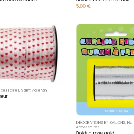
5,00
€
ccessoires
,
Saint Valentin
œur
DÉCORATIONS ET BALLONS
,
Hél
Accessoires
Bolduc rose gold