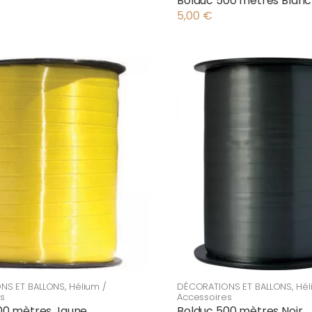
Bolduc 500 mètres Blanc
5,00
€
NS ET BALLONS
,
Hélium /
DÉCORATIONS ET BALLONS
,
Hél
s
Accessoires
00 mètres Jaune
Bolduc 500 mètres Noir