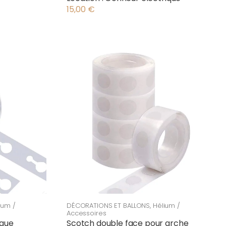
15,00
€
ium /
DÉCORATIONS ET BALLONS
,
Hélium /
Accessoires
ique
Scotch double face pour arche