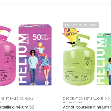
En Rupture De Stock
NS ET BALLONS
,
Hélium /
DÉCORATIONS ET BALLONS
,
Hél
s
Accessoires
teille d’hélium 50
Achat bouteille d’hélium 