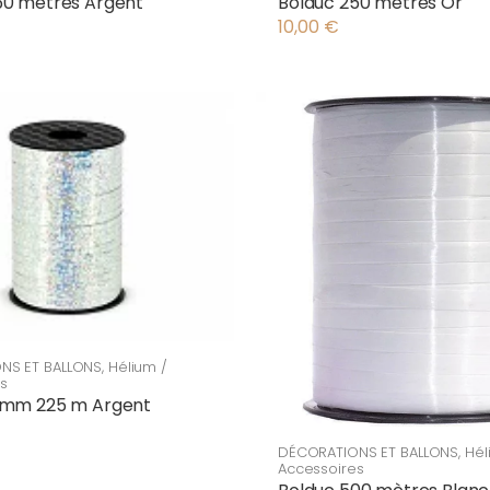
50 mètres Argent
Bolduc 250 mètres Or
10,00
€
NS ET BALLONS
,
Hélium /
s
 mm 225 m Argent
DÉCORATIONS ET BALLONS
,
Hél
Accessoires