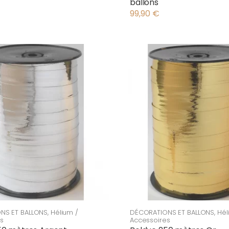
ballons
99,90
€
NS ET BALLONS
,
Hélium /
DÉCORATIONS ET BALLONS
,
Hél
s
Accessoires