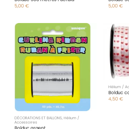
5,00
€
5,00
€
Hélium / A
Bolduc c
4,50
€
DÉCORATIONS ET BALLONS
,
Hélium /
Accessoires
Bolduc argent