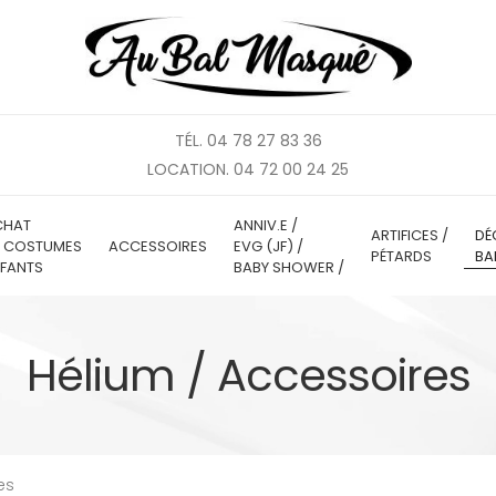
TÉL. 04 78 27 83 36
LOCATION. 04 72 00 24 25
CHAT
ANNIV.E /
ARTIFICES /
DÉ
E COSTUMES
ACCESSOIRES
EVG (JF) /
PÉTARDS
BA
FANTS
BABY SHOWER /
Hélium / Accessoires
es