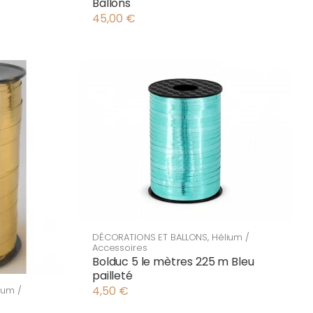
Ballons
45,00
€
DÉCORATIONS ET BALLONS
,
Hélium /
Accessoires
Bolduc 5 le mètres 225 m Bleu
pailleté
4,50
€
ium /