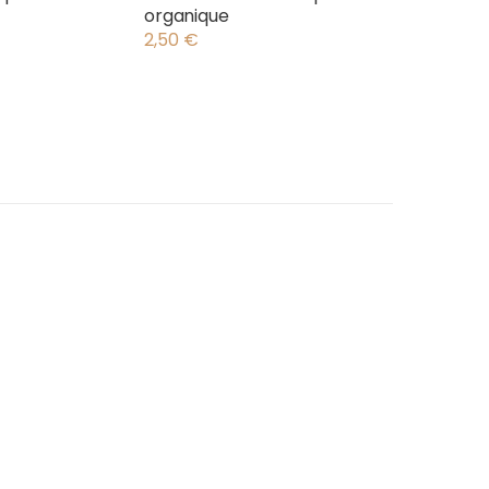
organique
2,50
€