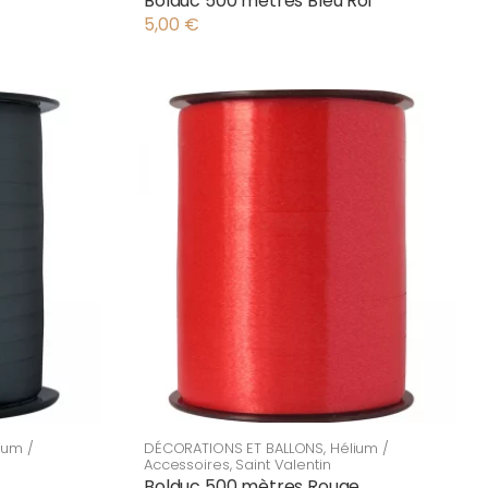
Bolduc 500 mètres Bleu Roi
5,00
€
ium /
DÉCORATIONS ET BALLONS
,
Hélium /
Accessoires
,
Saint Valentin
Bolduc 500 mètres Rouge