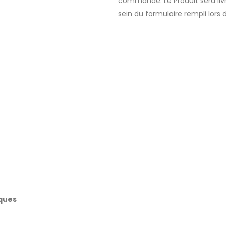
commande. Le Produit sera liv
sein du formulaire rempli lor
iques