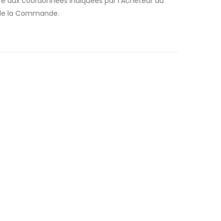
ré aux coordonnées indiquées par l’Acheteur au
s de la Commande.