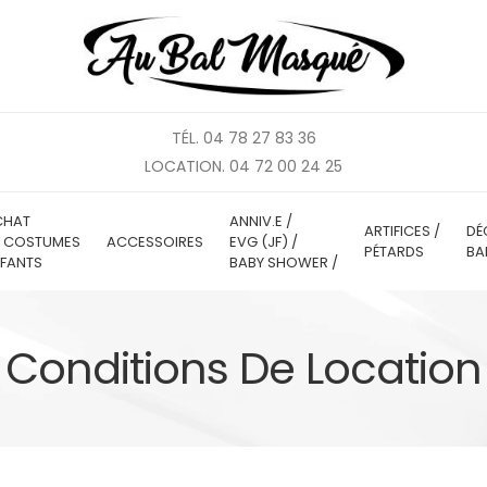
TÉL. 04 78 27 83 36
LOCATION. 04 72 00 24 25
CHAT
ANNIV.E /
ARTIFICES /
DÉ
E COSTUMES
ACCESSOIRES
EVG (JF) /
PÉTARDS
BA
FANTS
BABY SHOWER /
Conditions De Location