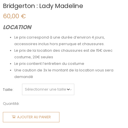
Bridgerton : Lady Madeline
60,00
€
LOCATION
Le prix correspond à une durée d’environ 4 jours,
accessoires inclus hors perruque et chaussures.
Le prix de la location des chaussures est de 15€ avec
costume, 20€ seules
Le prix contient l’entretien du costume
Une caution de 3x le montant de la location vous sera
demandé
Taille
Quantité:
quantité
de
AJOUTER AU PANIER
Bridgerton