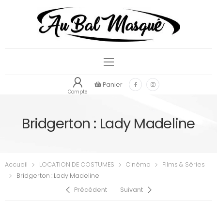
Panier
Compte
Bridgerton : Lady Madeline
Accueil
LOCATION DE COSTUMES
Cinéma
Films & Séries
Bridgerton : Lady Madeline
Précédent
Suivant