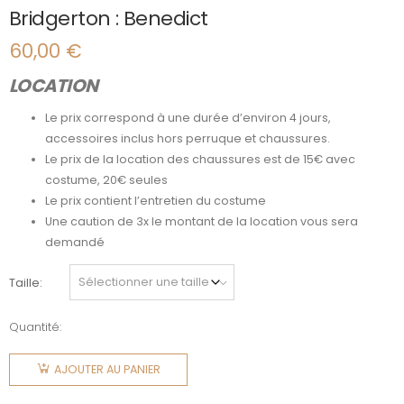
Bridgerton : Benedict
60,00
€
LOCATION
Le prix correspond à une durée d’environ 4 jours,
accessoires inclus hors perruque et chaussures.
Le prix de la location des chaussures est de 15€ avec
costume, 20€ seules
Le prix contient l’entretien du costume
Une caution de 3x le montant de la location vous sera
demandé
Taille
Quantité:
quantité
de
AJOUTER AU PANIER
Bridgerton