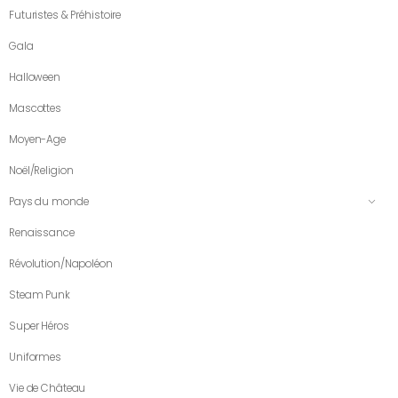
Futuristes & Préhistoire
Gala
Halloween
Mascottes
Moyen-Age
Noël/Religion
Pays du monde
Renaissance
Révolution/Napoléon
Steam Punk
Super Héros
Uniformes
Vie de Château