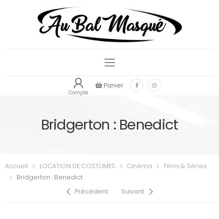
Panier
Compte
Bridgerton : Benedict
Accueil
LOCATION DE COSTUMES
Cinéma
Films & Séries
Bridgerton : Benedict
Précédent
Suivant