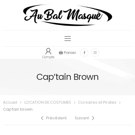
Panier
Compte
Cap’tain Brown
Accueil
LOCATION DE COSTUMES
Corsaires et Pirates
Cap’tain brown
Précédent
Suivant