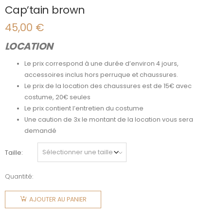
Cap’tain brown
45,00
€
LOCATION
Le prix correspond à une durée d’environ 4 jours,
accessoires inclus hors perruque et chaussures.
Le prix de la location des chaussures est de 15€ avec
costume, 20€ seules
Le prix contient l’entretien du costume
Une caution de 3x le montant de la location vous sera
demandé
Taille
Quantité:
quantité
de
AJOUTER AU PANIER
Cap'tain