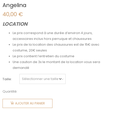
Angelina
40,00
€
LOCATION
Le prix correspond à une durée d’environ 4 jours,
accessoires inclus hors perruque et chaussures.
Le prix de la location des chaussures est de 15€ avec
costume, 20€ seules
Le prix contient l’entretien du costume
Une caution de 3x le montant de la location vous sera
demandé
Taille
Quantité:
quantité
de
AJOUTER AU PANIER
Angelina