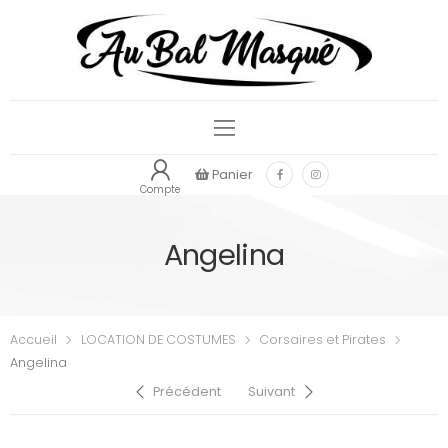
Panier
Compte
Angelina
Accueil
LOCATION DE COSTUMES
Corsaires et Pirates
Angelina
Précédent
Suivant