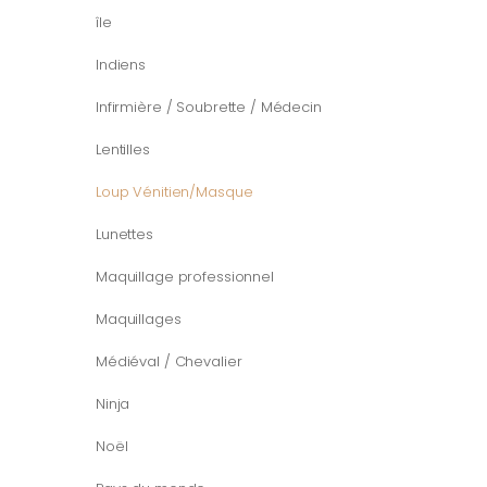
île
Indiens
Infirmière / Soubrette / Médecin
Lentilles
Loup Vénitien/Masque
Lunettes
Maquillage professionnel
Maquillages
Médiéval / Chevalier
Ninja
Noël