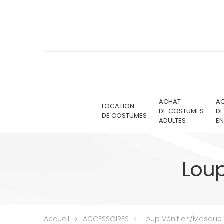
ACHAT
A
LOCATION
DE COSTUMES
D
DE COSTUMES
ADULTES
EN
Loup
Accueil
ACCESSOIRES
Loup Vénitien/Masque