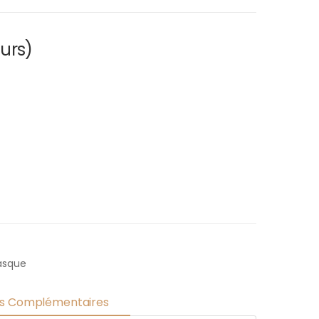
eurs)
asque
ns Complémentaires