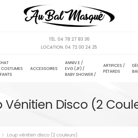
TÉL. 04 78 27 83 36
LOCATION. 04 72 00 24 25
CHAT
ANNIV.E /
ARTIFICES /
DÉ
E COSTUMES
ACCESSOIRES
EVG (JF) /
PÉTARDS
BA
FANTS
BABY SHOWER /
 Vénitien Disco (2 Coul
Loup vénitien disco (2 couleurs)