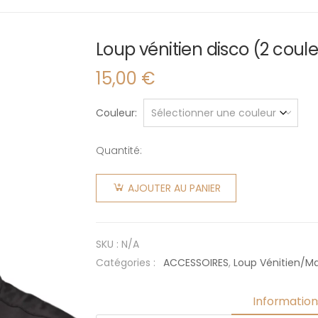
Loup vénitien disco (2 coul
15,00
€
Couleur
Quantité:
quantité
de Loup
AJOUTER AU PANIER
vénitien
disco (2
couleurs)
SKU :
N/A
Catégories :
ACCESSOIRES
,
Loup Vénitien/M
Informatio