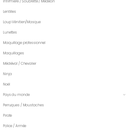
Infirmière / Soubrette / Médecin
Lentilles
Loup Vénitien/Masque
Lunettes
Maquillage professionnel
Maquillages
Médiéval / Chevalier
Ninja
Noël
Pays du monde
Perruques / Moustaches
Pirate
Police / Armée