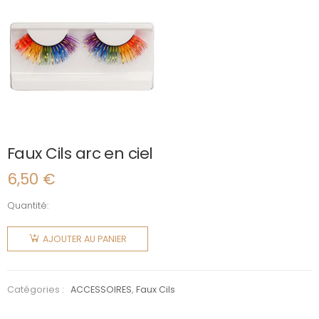
Faux Cils arc en ciel
6,50
€
Quantité:
quantité
de Faux
AJOUTER AU PANIER
Cils arc
en ciel
Catégories :
ACCESSOIRES
,
Faux Cils