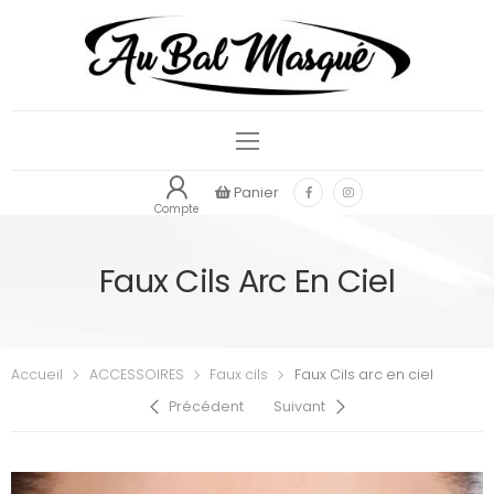
Panier
Compte
Faux Cils Arc En Ciel
Accueil
ACCESSOIRES
Faux cils
Faux Cils arc en ciel
Précédent
Suivant