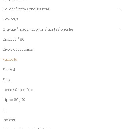
Collant / body / chaussettes
Cowboys
Cravate / noeud-papillon / gants / bretelles
Disco 70 / 80
Divers accessoires
Faux cils
Festival
Fluo
Héros / Superhéros
Hippie 60 / 70
île
Indiens