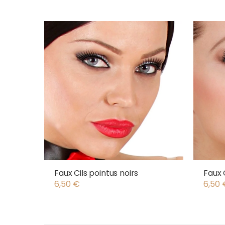
Faux Cils pointus noirs
Faux 
6,50
€
6,50