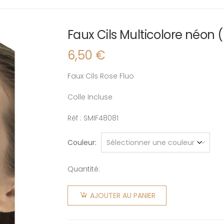
Faux Cils Multicolore néon (
6,50
€
Faux Cils Rose Fluo
Colle Incluse
Réf : SMIF48081
Couleur
Quantité:
quantité
de Faux
AJOUTER AU PANIER
Cils
Multicolore