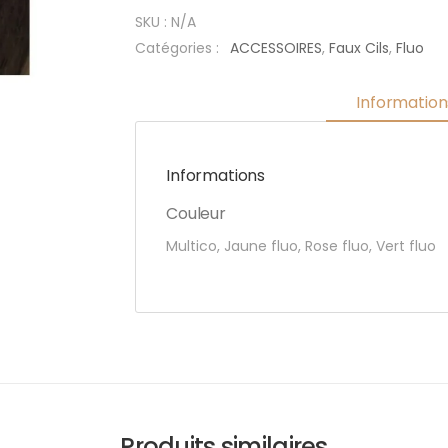
néon ( 4
SKU :
N/A
couleurs)
Catégories :
ACCESSOIRES
,
Faux Cils
,
Fluo
Informatio
Informations
Couleur
Multico, Jaune fluo, Rose fluo, Vert fluo
Produits similaires