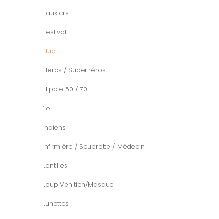
Faux cils
Festival
Fluo
Héros / Superhéros
Hippie 60 / 70
île
Indiens
Infirmière / Soubrette / Médecin
Lentilles
Loup Vénitien/Masque
Lunettes