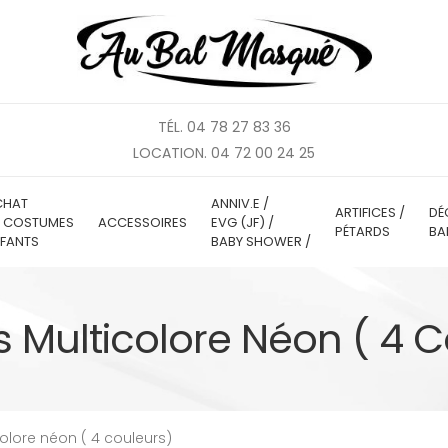
TÉL. 04 78 27 83 36
LOCATION. 04 72 00 24 25
CHAT
ANNIV.E /
ARTIFICES /
DÉ
E COSTUMES
ACCESSOIRES
EVG (JF) /
PÉTARDS
BA
FANTS
BABY SHOWER /
s Multicolore Néon ( 4 
colore néon ( 4 couleurs)