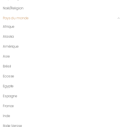
Noël/Religion
Pays du monde
Afrique
Alaska
Amérique
Asie
Brésil
Ecosse
Egypte
Espagne
France
Inde
Italie Venise