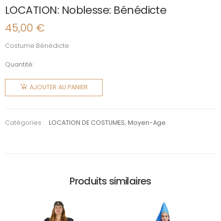
LOCATION: Noblesse: Bénédicte
45,00
€
Costume Bénédicte
Quantité:
quantité
de
AJOUTER AU PANIER
LOCATION:
Noblesse:
Bénédicte
Catégories :
LOCATION DE COSTUMES
,
Moyen-Age
Produits similaires