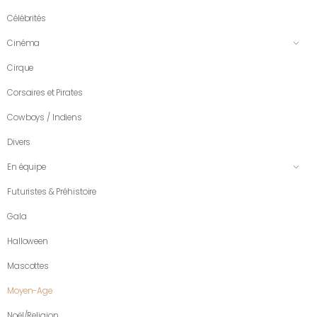
Célébrités
Cinéma
Cirque
Corsaires et Pirates
Cowboys / Indiens
Divers
En équipe
Futuristes & Préhistoire
Gala
Halloween
Mascottes
Moyen-Age
Noël/Religion