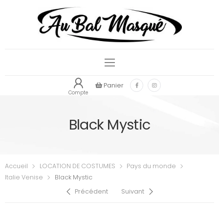
Panier
Compte
Black Mystic
Accueil
LOCATION DE COSTUMES
Pays du monde
Italie Venise
Black Mystic
Précédent
Suivant