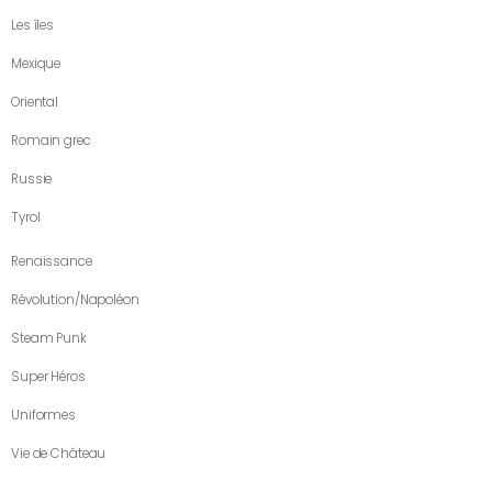
Les îles
Mexique
Oriental
Romain grec
Russie
Tyrol
Renaissance
Révolution/Napoléon
Steam Punk
Super Héros
Uniformes
Vie de Château