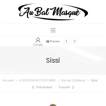
Panier
Compte
Sissi
Accueil
LOCATION DE COSTUMES
Vie de Château
Sissi
Précédent
Suivant