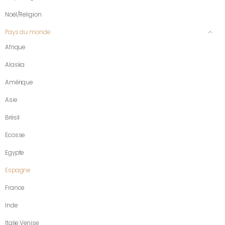
Noël/Religion
Pays du monde
Afrique
Alaska
Amérique
Asie
Brésil
Ecosse
Egypte
Espagne
France
Inde
Italie Venise