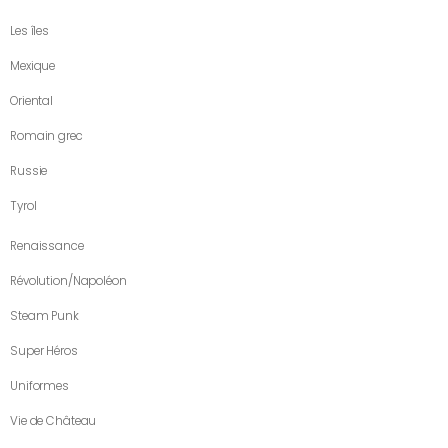
Les îles
Mexique
Oriental
Romain grec
Russie
Tyrol
Renaissance
Révolution/Napoléon
Steam Punk
Super Héros
Uniformes
Vie de Château