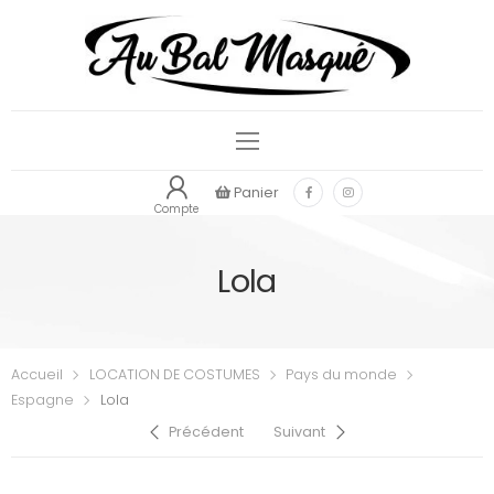
Panier
Compte
Lola
Accueil
LOCATION DE COSTUMES
Pays du monde
Espagne
Lola
Précédent
Suivant