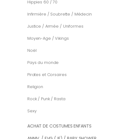
Hippies 60 / 70
Infirmière / Soubrette / Médecin
Justice / Armée / Uniformes
Moyen-Age / Vikings
Noël
Pays du monde
Pirates et Corsaires
Religion
Rock / Punk / Rasta
Sexy
ACHAT DE COSTUMES ENFANTS
ANNIV. / EVG (JF) / BABY SHOWER