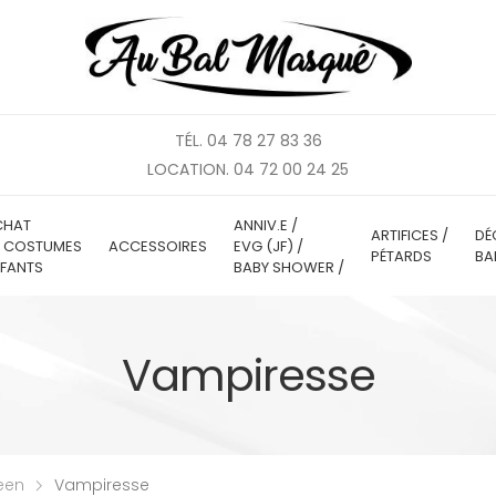
TÉL. 04 78 27 83 36
LOCATION. 04 72 00 24 25
CHAT
ANNIV.E /
ARTIFICES /
DÉ
E COSTUMES
ACCESSOIRES
EVG (JF) /
PÉTARDS
BA
FANTS
BABY SHOWER /
Vampiresse
een
Vampiresse