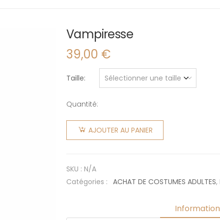
Vampiresse
39,00
€
Taille
Quantité:
quantité
de
AJOUTER AU PANIER
Vampiresse
SKU :
N/A
Catégories :
ACHAT DE COSTUMES ADULTES
,
Informatio