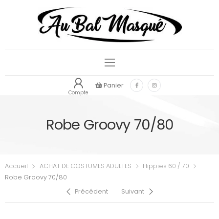
Panier
Compte
Robe Groovy 70/80
Accueil
ACHAT DE COSTUMES ADULTES
Hippies 60 / 70
Robe Groovy 70/80
Précédent
Suivant