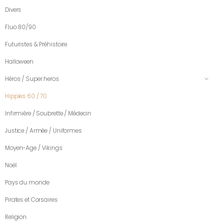
Divers
Fluo 80/90
Futuristes & Préhistoire
Halloween
Héros / Super heros
Hippies 60 / 70
Infirmière / Soubrette / Médecin
Justice / Armée / Uniformes
Moyen-Age / Vikings
Noël
Pays du monde
Pirates et Corsaires
Religion