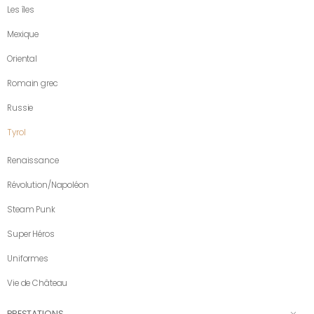
Les îles
Mexique
Oriental
Romain grec
Russie
Tyrol
Renaissance
Révolution/Napoléon
Steam Punk
Super Héros
Uniformes
Vie de Château
PRESTATIONS