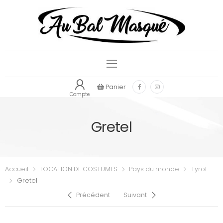
Panier
Compte
Gretel
Accueil
LOCATION DE COSTUMES
Pays du monde
Tyrol
Gretel
Précédent
Suivant