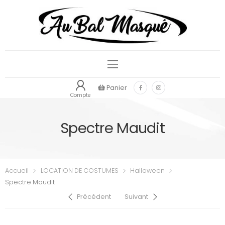
Panier
Compte
Spectre Maudit
Accueil
LOCATION DE COSTUMES
Halloween
Spectre Maudit
Précédent
Suivant