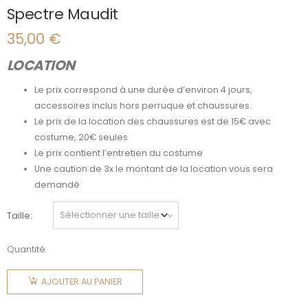
Spectre Maudit
35,00
€
LOCATION
Le prix correspond à une durée d’environ 4 jours,
accessoires inclus hors perruque et chaussures.
Le prix de la location des chaussures est de 15€ avec
costume, 20€ seules
Le prix contient l’entretien du costume
Une caution de 3x le montant de la location vous sera
demandé
Taille
Quantité:
quantité
de
AJOUTER AU PANIER
Spectre