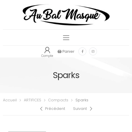
Panier
Compte
Sparks
Accueil
ARTIFICES
Compacts
Sparks
Précédent
Suivant