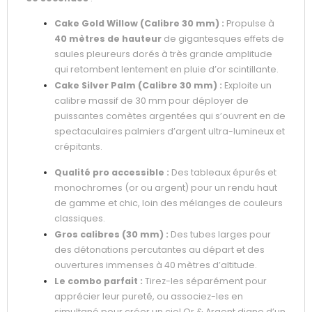
Cake Gold Willow (Calibre 30 mm) :
Propulse à
40 mètres de hauteur
de gigantesques effets de
saules pleureurs dorés à très grande amplitude
qui retombent lentement en pluie d’or scintillante.
Cake Silver Palm (Calibre 30 mm) :
Exploite un
calibre massif de 30 mm pour déployer de
puissantes comètes argentées qui s’ouvrent en de
spectaculaires palmiers d’argent ultra-lumineux et
crépitants.
Qualité pro accessible :
Des tableaux épurés et
monochromes (or ou argent) pour un rendu haut
de gamme et chic, loin des mélanges de couleurs
classiques.
Gros calibres (30 mm) :
Des tubes larges pour
des détonations percutantes au départ et des
ouvertures immenses à 40 mètres d’altitude.
Le combo parfait :
Tirez-les séparément pour
apprécier leur pureté, ou associez-les en
simultané pour créer un ciel Or & Argent digne d’un