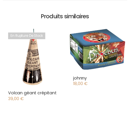
Produits similaires
En Rupture De Stock
johnny
18,00
€
Volcan géant crépitant
39,00
€