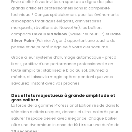
Envie d’offrir à vos invités un spectacle digne des plus
grands artificiers professionnels sans la complexité
technique ? Conçus spécialement pour les événements
d’exception (mariages élégants, anniversaires
marquants, réveillons du Nouvel An), les boîtiers
compacts
Cake Gold Willow
(Saule Pleureur Or) et
Cake
Silver Palm
(Palmier Argent) apportent une touche de
poésie et de pureté inégalée à votre ciel nocturne.
Grâce à leur système d’allumage automatique « prêt à
tirer », profitez d’une performance professionnelle en
toute simplicité : stabilisez le bloc au sol, allumez la
mèche, et laissez la magie opérer pendant que vous
savourez l’instant avec vos proches.
Des effets majestueux à grande amplitude et
gros calibre
La force de la gamme Professional Edition réside dans la
sélection d’effets uniques, denses et ultra-calibrés pour
saturer l’espace aérien avec élégance. Chaque boîtier
offre une dynamique intense de
19 tirs
sur une durée de
30 secondes
: