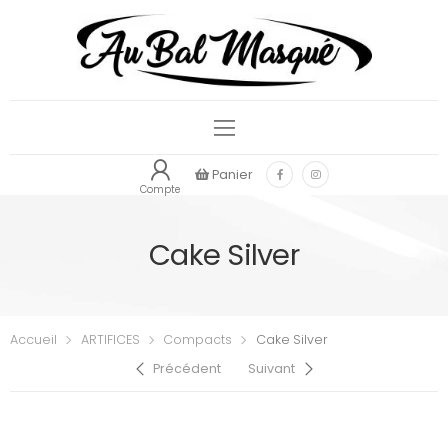
Panier
Compte
Cake Silver
Accueil
ARTIFICES
Compacts
Cake Silver
Précédent
Suivant