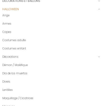
DÉCORATIONS ET BALLONS
HALLOWEEN
Ange
Armes
Capes
Costumes adulte
Costumes enfant
Décorations
Démon / Maléfique
Dia de los muertos
Divers
Lentilles
Maquillage / Cicatrices