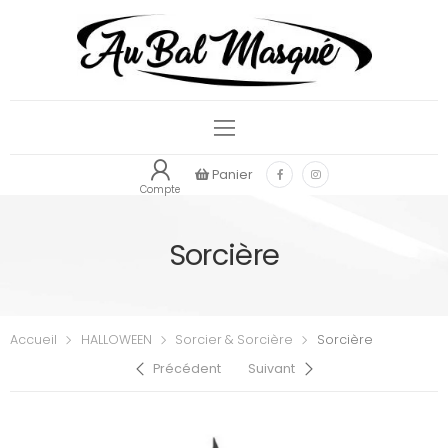
Panier
Compte
Sorcière
Accueil
HALLOWEEN
Sorcier & Sorcière
Sorcière
Précédent
Suivant